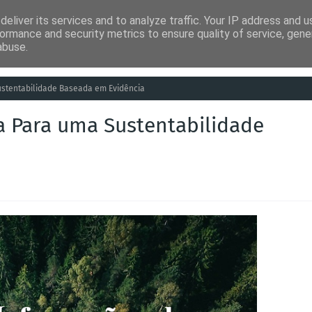
eliver its services and to analyze traffic. Your IP address and 
ia
Análises
Entretenimento
Humor
Saúde
Empreg
ormance and security metrics to ensure quality of service, gen
abuse.
stentabilidade Baseada em Evidência
 Para uma Sustentabilidade