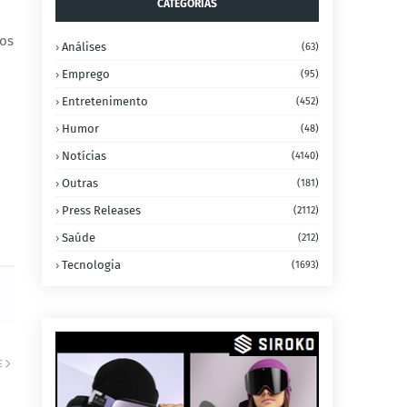
CATEGORIAS
dos
Análises
(63)
Emprego
(95)
Entretenimento
(452)
Humor
(48)
Notícias
(4140)
Outras
(181)
Press Releases
(2112)
Saúde
(212)
Tecnologia
(1693)
E