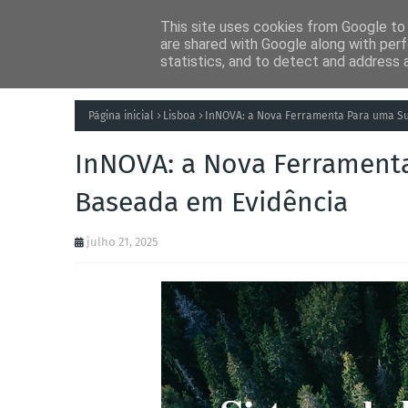
This site uses cookies from Google to d
Notícias
Tecnolog
are shared with Google along with perf
statistics, and to detect and address 
Página inicial
Lisboa
InNOVA: a Nova Ferramenta Para uma Su
InNOVA: a Nova Ferramenta
Baseada em Evidência
julho 21, 2025