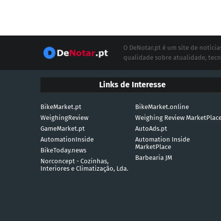
O DeNotar.pt é um site de notíc
qualidade sobre atualidade, tecn
Links de Interesse
BikeMarket.pt
BikeMarket.online
WeighingReview
Weighing Review MarketPlac
GameMarket.pt
AutoAds.pt
AutomationInside
Automation Inside
MarketPlace
BikeToday.news
Barbearia JM
Norconcept - Cozinhas,
Interiores e Climatização, Lda.