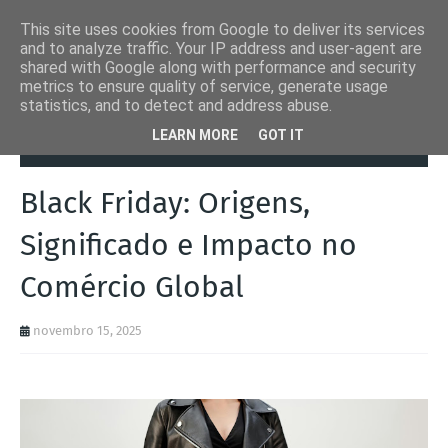
This site uses cookies from Google to deliver its services
and to analyze traffic. Your IP address and user-agent are
shared with Google along with performance and security
metrics to ensure quality of service, generate usage
statistics, and to detect and address abuse.
Página inicial
Outras
Black Friday: Origens, Significado e Impacto
LEARN MORE
GOT IT
no Comércio Global
Black Friday: Origens,
Significado e Impacto no
Comércio Global
novembro 15, 2025