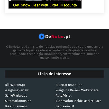
O DeNotar.pt é um site de notícias português que cobre uma ampla
gama de tópicos e oferece conteúdos de qualidade sobre
atualidade, tecnologia, mobilidade, entretenimento, humor e
muito, muito mais...
Links de Interesse
BikeMarket.pt
BikeMarket.online
WeighingReview
Weighing Review MarketPlace
GameMarket.pt
AutoAds.pt
AutomationInside
Automation Inside MarketPlace
BikeToday.news
Barbearia JM