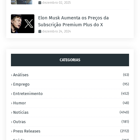
dezembro 02, 2025
Elon Musk Aumenta os Preços da
Subscrição Premium Plus do X
dezembro 24, 2024
CATEGORIAS
Análises
(63)
Emprego
(95)
Entretenimento
(452)
Humor
(48)
Notícias
(4140)
Outras
(181)
Press Releases
(2112)