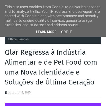
This site uses cookies from Google to deliver its services
and to analyze traffic. Your IP address and user-agent are
shared with Google along with performance and security
metrics to ensure quality of service, generate usage
statistics, and to detect and address abuse.
Página inicial
Automation Inside
Qlar Regressa à Indústria
LEARN MORE
GOT IT
Alimentar e de Pet Food com uma Nova Identidade e Soluções de
Última Geração
Qlar Regressa à Indústria
Alimentar e de Pet Food com
uma Nova Identidade e
Soluções de Última Geração
outubro 13, 2025