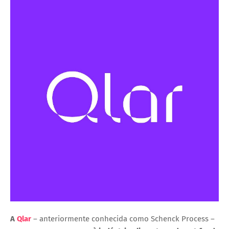
A
Qlar
– anteriormente conhecida como
Schenck Process
–