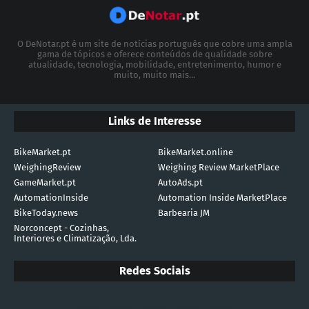
O DeNotar.pt é um site de notícias português que cobre uma ampla
gama de tópicos e oferece conteúdos de qualidade sobre
atualidade, tecnologia, mobilidade, entretenimento, humor e
muito, muito mais...
Links de Interesse
BikeMarket.pt
BikeMarket.online
WeighingReview
Weighing Review MarketPlace
GameMarket.pt
AutoAds.pt
AutomationInside
Automation Inside MarketPlace
BikeToday.news
Barbearia JM
Norconcept - Cozinhas,
Interiores e Climatização, Lda.
Redes Sociais