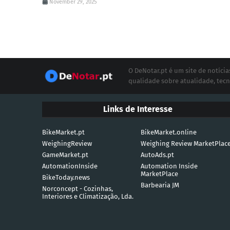
November 29, 2025
O DeNotar.pt é um site de notíc
qualidade sobre atualidade, tecn
Links de Interesse
BikeMarket.pt
BikeMarket.online
WeighingReview
Weighing Review MarketPlac
GameMarket.pt
AutoAds.pt
AutomationInside
Automation Inside
MarketPlace
BikeToday.news
Barbearia JM
Norconcept - Cozinhas,
Interiores e Climatização, Lda.