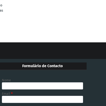
mo
as
Formulário de Contacto
Nome
Email
*