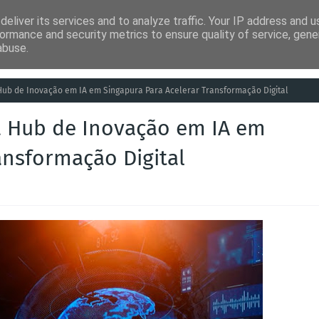
eliver its services and to analyze traffic. Your IP address and 
ia
Análises
Entretenimento
Humor
Saúde
Empreg
ormance and security metrics to ensure quality of service, gen
abuse.
Hub de Inovação em IA em Singapura Para Acelerar Transformação Digital
a Hub de Inovação em IA em
ansformação Digital