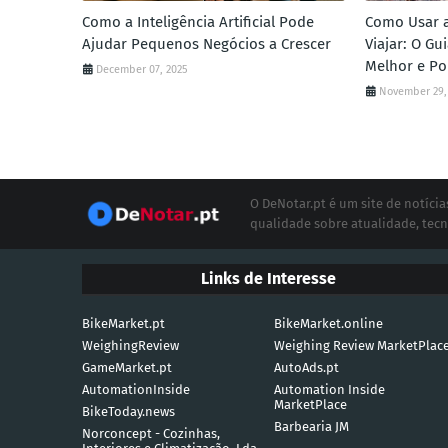
Como a Inteligência Artificial Pode
Como Usar a 
Ajudar Pequenos Negócios a Crescer
Viajar: O G
Melhor e Po
December 07, 2025
November 29,
O DeNotar.pt é um site de notíc
qualidade sobre atualidade, tecn
Links de Interesse
BikeMarket.pt
BikeMarket.online
WeighingReview
Weighing Review MarketPlac
GameMarket.pt
AutoAds.pt
AutomationInside
Automation Inside
MarketPlace
BikeToday.news
Barbearia JM
Norconcept - Cozinhas,