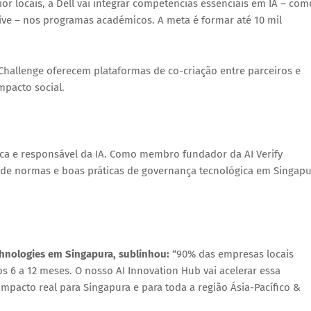
r locais, a Dell vai integrar competências essenciais em IA – com
ive
– nos programas académicos. A meta é formar até 10 mil
 Challenge
oferecem plataformas de co-criação entre parceiros e
pacto social.
ética e responsável da IA. Como membro fundador da
AI Verify
 de normas e boas práticas de governança tecnológica em Singapu
chnologies em Singapura, sublinhou:
“90% das empresas locais
 6 a 12 meses. O nosso AI Innovation Hub vai acelerar essa
pacto real para Singapura e para toda a região Ásia-Pacífico &