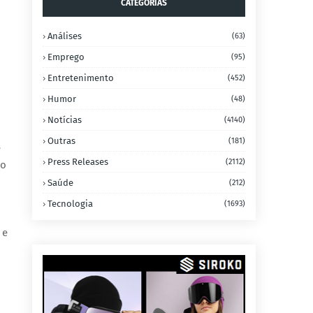
CATEGORIAS
Análises
(63)
Emprego
(95)
Entretenimento
(452)
Humor
(48)
Notícias
(4140)
Outras
(181)
e
Press Releases
(2112)
do
Saúde
(212)
Tecnologia
(1693)
 e