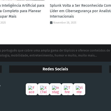
Inteligência Artificial para
Splunk Volta a Ser Reconhecida Co
uia Completo para Planear
Líder em Cibersegurança por Analist
upar Mais
Internacionais
 2025
November 28, 2025
ias português que cobre uma ampla gama de tópicos e oferece conteúdos de
ologia, mobilidade, entretenimento, humor e muito, muito mais...
Redes Sociais
e