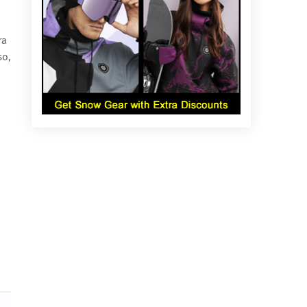
ra
so,