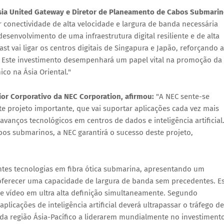
Asia United Gateway e Diretor de Planeamento de Cabos Submari
conectividade de alta velocidade e largura de banda necessária
 desenvolvimento de uma infraestrutura digital resiliente e de alta
 vai ligar os centros digitais de Singapura e Japão, reforçando a
al. Este investimento desempenhará um papel vital na promoção da
co na Ásia Oriental."
or Corporativo da NEC Corporation, afirmou:
"A NEC sente-se
te projeto importante, que vai suportar aplicações cada vez mais
vanços tecnológicos em centros de dados e inteligência artificial
s submarinos, a NEC garantirá o sucesso deste projeto,
ntes tecnologias em fibra ótica submarina, apresentando um
 oferecer uma capacidade de largura de banda sem precedentes. E
de vídeo em ultra alta definição simultaneamente. Segundo
plicações de inteligência artificial deverá ultrapassar o tráfego de
 da região Ásia-Pacífico a liderarem mundialmente no investiment