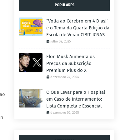
POPULARES
“Volta ao Cérebro em 4 Dias!”
é o Tema da Quarta Edição da
Escola de Verão CIBIT-ICNAS
julho 03, 2025
Elon Musk Aumenta os
Preços da Subscrição
Premium Plus do X
o
dezembro 24, 2024
O Que Levar para o Hospital
 ao
em Caso de Internamento:
Lista Completa e Essencial
dezembro 02, 2025
on
d