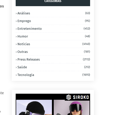
CATEGORIAS
nos
Análises
(63)
Emprego
(95)
Entretenimento
(452)
Humor
(48)
Notícias
(4140)
Outras
(181)
Press Releases
(2112)
.
Saúde
(212)
Tecnologia
(1693)
ste
o