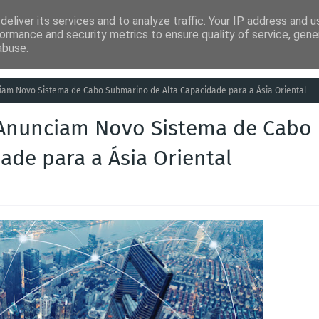
eliver its services and to analyze traffic. Your IP address and 
ia
Análises
Entretenimento
Humor
Saúde
Empreg
ormance and security metrics to ensure quality of service, gen
abuse.
iam Novo Sistema de Cabo Submarino de Alta Capacidade para a Ásia Oriental
 Anunciam Novo Sistema de Cabo
ade para a Ásia Oriental