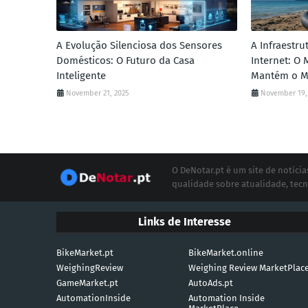
A Evolução Silenciosa dos Sensores
A Infraestru
Domésticos: O Futuro da Casa
Internet: O 
Inteligente
Mantém o M
November 21, 2025
November 19,
O DeNotar.pt é um site de notíc
qualidade sobre atualidade, tecn
Links de Interesse
BikeMarket.pt
BikeMarket.online
WeighingReview
Weighing Review MarketPlac
GameMarket.pt
AutoAds.pt
AutomationInside
Automation Inside