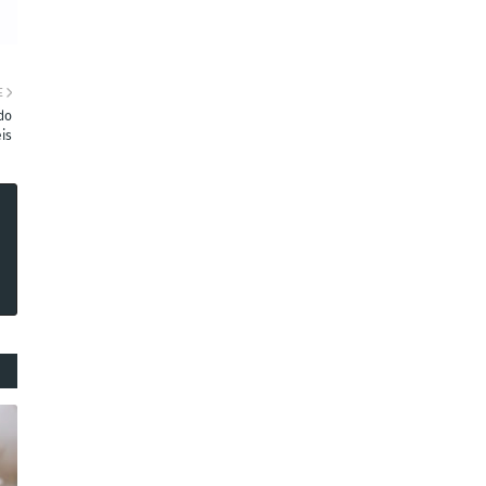
E
do
is