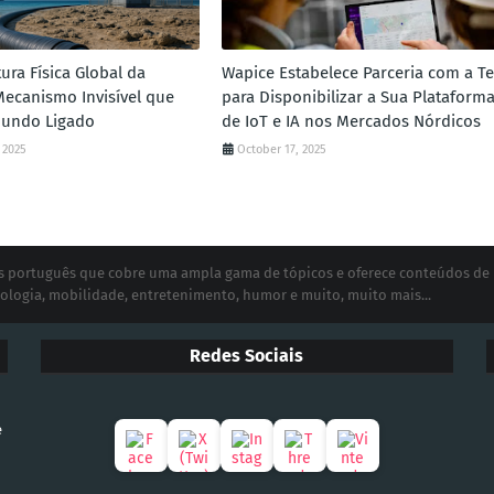
tura Física Global da
Wapice Estabelece Parceria com a Te
Mecanismo Invisível que
para Disponibilizar a Sua Plataform
undo Ligado
de IoT e IA nos Mercados Nórdicos
 2025
October 17, 2025
ias português que cobre uma ampla gama de tópicos e oferece conteúdos de
ologia, mobilidade, entretenimento, humor e muito, muito mais...
Redes Sociais
e