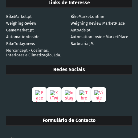
Links de Interesse
BikeMarket.pt
BikeMarket.online
WeighingReview
Weighing Review MarketPlace
GameMarket.pt
AutoAds.pt
AutomationInside
Automation Inside MarketPlace
BikeToday.news
Barbearia JM
Norconcept - Cozinhas,
Interiores e Climatização, Lda.
Redes Sociais
Formulário de Contacto