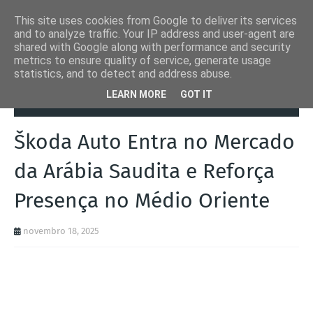
This site uses cookies from Google to deliver its services
and to analyze traffic. Your IP address and user-agent are
shared with Google along with performance and security
metrics to ensure quality of service, generate usage
statistics, and to detect and address abuse.
Página inicial
Arábia Saudita
Škoda Auto Entra no Mercado da
LEARN MORE
GOT IT
Arábia Saudita e Reforça Presença no Médio Oriente
Škoda Auto Entra no Mercado
da Arábia Saudita e Reforça
Presença no Médio Oriente
novembro 18, 2025