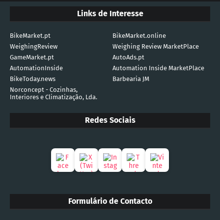
Links de Interesse
BikeMarket.pt
BikeMarket.online
WeighingReview
Weighing Review MarketPlace
GameMarket.pt
AutoAds.pt
AutomationInside
Automation Inside MarketPlace
BikeToday.news
Barbearia JM
Norconcept - Cozinhas,
Interiores e Climatização, Lda.
Redes Sociais
Formulário de Contacto