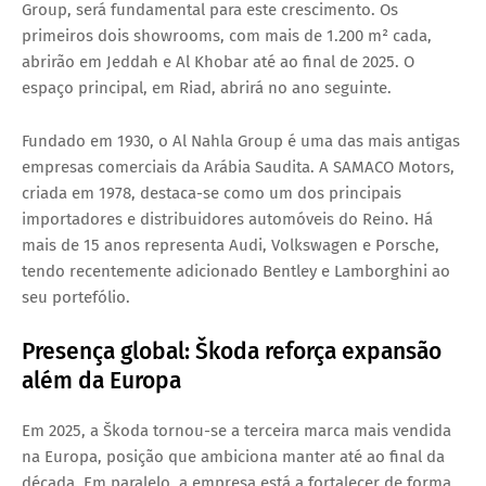
Group
, será fundamental para este crescimento. Os
primeiros dois showrooms, com mais de
1.200 m²
cada,
abrirão em
Jeddah
e
Al Khobar
até ao final de 2025. O
espaço principal, em
Riad
, abrirá no ano seguinte.
Fundado em 1930, o
Al Nahla Group
é uma das mais antigas
empresas comerciais da Arábia Saudita. A
SAMACO Motors
,
criada em 1978, destaca-se como um dos principais
importadores e distribuidores automóveis do Reino. Há
mais de 15 anos representa
Audi, Volkswagen e Porsche
,
tendo recentemente adicionado
Bentley
e
Lamborghini
ao
seu portefólio.
Presença global: Škoda reforça expansão
além da Europa
Em 2025, a Škoda tornou-se a
terceira marca mais vendida
na Europa
, posição que ambiciona manter até ao final da
década. Em paralelo, a empresa está a fortalecer de forma