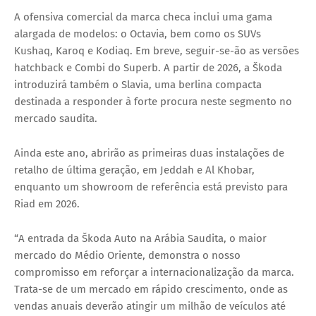
A ofensiva comercial da marca checa inclui uma gama
alargada de modelos: o
Octavia
, bem como os SUVs
Kushaq
,
Karoq
e
Kodiaq
. Em breve, seguir-se-ão as versões
hatchback e Combi do
Superb
. A partir de
2026
, a Škoda
introduzirá também o
Slavia
, uma berlina compacta
destinada a responder à forte procura neste segmento no
mercado saudita.
Ainda este ano, abrirão as primeiras duas instalações de
retalho de última geração, em
Jeddah
e
Al Khobar
,
enquanto um showroom de referência está previsto para
Riad
em 2026.
“
A entrada da Škoda Auto na Arábia Saudita, o maior
mercado do Médio Oriente, demonstra o nosso
compromisso em reforçar a internacionalização da marca.
Trata-se de um mercado em rápido crescimento, onde as
vendas anuais deverão atingir um milhão de veículos até