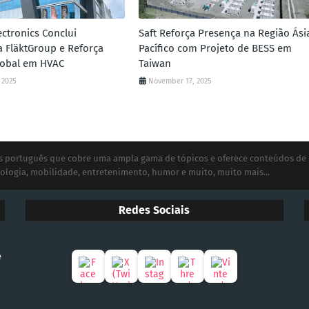
ctronics Conclui
Saft Reforça Presença na Região Ási
a FläktGroup e Reforça
Pacífico com Projeto de BESS em
lobal em HVAC
Taiwan
 2025
November 17, 2025
ias português que cobre uma ampla gama de tópicos e oferece conteúdos de
ologia, mobilidade, entretenimento, humor e muito, muito mais...
Redes Sociais
e