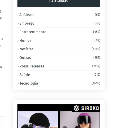
CATEGORIAS
e
Análises
(63)
co
Emprego
(95)
Entretenimento
(452)
da
Humor
(48)
al
,
Notícias
(4140)
Outras
(181)
no
Press Releases
(2112)
Saúde
(212)
Tecnologia
(1693)