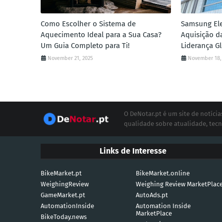
Como Escolher o Sistema de
Samsung Ele
Aquecimento Ideal para a Sua Casa?
Aquisição d
Um Guia Completo para Ti!
Liderança G
November 21, 2025
November 18,
O DeNotar.pt é um site de notíc
qualidade sobre atualidade, tecn
Links de Interesse
BikeMarket.pt
BikeMarket.online
WeighingReview
Weighing Review MarketPlac
GameMarket.pt
AutoAds.pt
AutomationInside
Automation Inside
MarketPlace
BikeToday.news