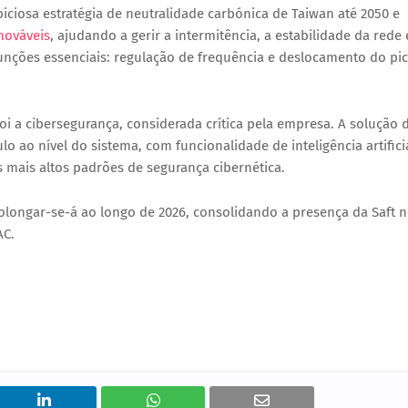
iciosa estratégia de neutralidade carbónica de Taiwan até 2050
e
nováveis
, ajudando a gerir a
intermitência, a estabilidade da rede 
unções essenciais:
regulação de frequência
e
deslocamento do pi
foi a
cibersegurança
, considerada crítica pela empresa. A solução 
ulo ao nível do sistema, com funcionalidade de
inteligência artifici
s mais altos padrões de segurança cibernética.
olongar-se-á ao longo de
2026
, consolidando a presença da Saft 
AC.