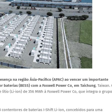
resença na região
Ásia-Pacífico (APAC)
ao vencer um importante
r baterias (BESS)
com a
Foxwell Power Co
, em
Taichung
, Taiwan
.
de
lítio (Li-ion) de 356 MWh
à Foxwell Power Co, que integra o grup
 contentores de baterias I-Shift Li-ion
, concebidos para uma