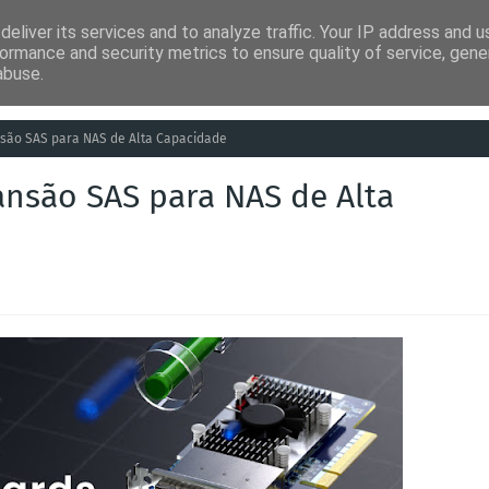
eliver its services and to analyze traffic. Your IP address and 
ia
Análises
Entretenimento
Humor
Saúde
Empreg
ormance and security metrics to ensure quality of service, gen
abuse.
são SAS para NAS de Alta Capacidade
nsão SAS para NAS de Alta