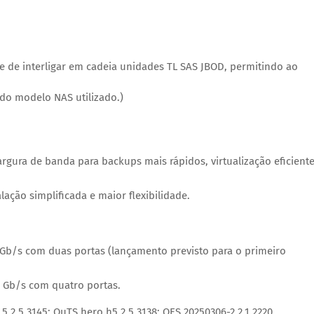
ade de interligar em cadeia unidades TL SAS JBOD, permitindo ao
do modelo NAS utilizado.)
largura de banda para backups mais rápidos, virtualização eficiente
ção simplificada e maior flexibilidade.
Gb/s com duas portas (lançamento previsto para o primeiro
 Gb/s com quatro portas.
.2.5.3145; QuTS hero h5.2.5.3138; QES 20250306-2.2.1.2220.