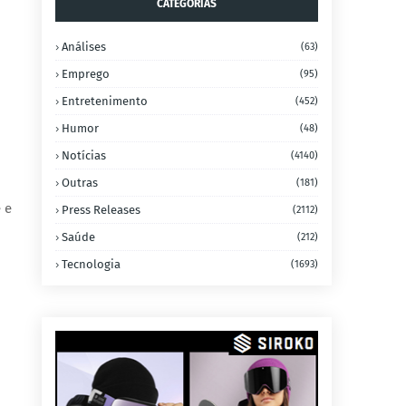
CATEGORIAS
Análises
(63)
Emprego
(95)
Entretenimento
(452)
Humor
(48)
Notícias
(4140)
Outras
(181)
 e
Press Releases
(2112)
Saúde
(212)
Tecnologia
(1693)