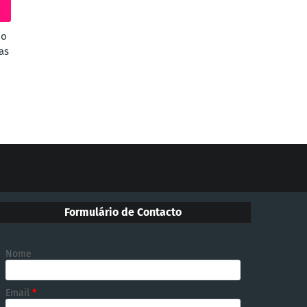
mo
as
Formulário de Contacto
Nome
Email
*