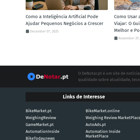
Como a Inteligência Artificial Pode
Como Usar a 
Ajudar Pequenos Negócios a Crescer
Viajar: O G
Melhor e Po
December 07, 2025
November 29,
O DeNotar.pt é um site de notíc
qualidade sobre atualidade, tecn
Links de Interesse
BikeMarket.pt
BikeMarket.online
WeighingReview
Weighing Review MarketPlac
GameMarket.pt
AutoAds.pt
AutomationInside
Automation Inside
MarketPlace
BikeToday.news