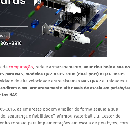
es de
computação
, rede e armazenamento,
anunciou hoje a sua n
AS para NAS, modelos QXP-830S-3808 (dual-port) e QXP-1630S-
tividade de alta velocidade entre sistemas NAS QNAP e unidades TL
andirem o seu armazenamento até níveis de escala em petabytes
ntos NAS
.
0S-3816, as empresas podem ampliar de forma segura a sua
, segurança e fiabilidade”, afirmou Waterball Liu, Gestor de
enho robusto para implementações em escala de petabytes, com