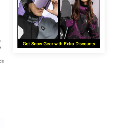
n
z
de