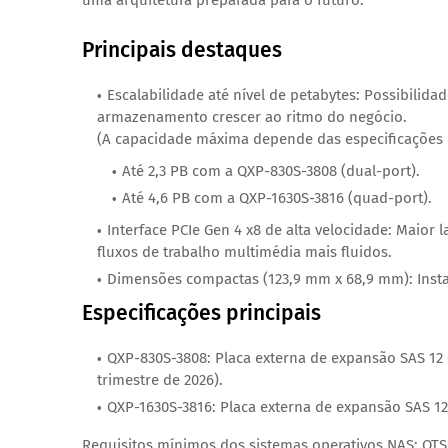
uma arquitetura preparada para o futuro.”
Principais destaques
Escalabilidade até nível de petabytes: Possibilid
armazenamento crescer ao ritmo do negócio.
(A capacidade máxima depende das especificações 
Até 2,3 PB com a QXP-830S-3808 (dual-port).
Até 4,6 PB com a QXP-1630S-3816 (quad-port).
Interface PCIe Gen 4 x8 de alta velocidade: Maior 
fluxos de trabalho multimédia mais fluidos.
Dimensões compactas (123,9 mm x 68,9 mm): Instala
Especificações principais
QXP-830S-3808:
Placa externa de expansão SAS 12 
trimestre de 2026).
QXP-1630S-3816:
Placa externa de expansão SAS 12
Requisitos mínimos dos sistemas operativos NAS: QTS 5