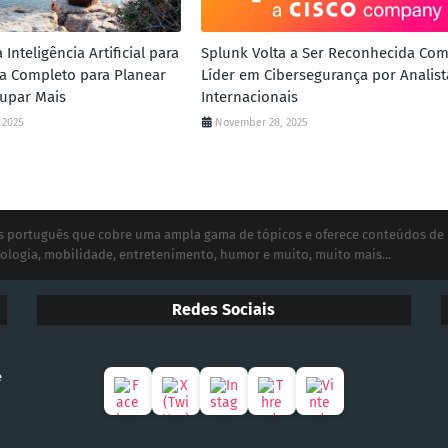
Inteligência Artificial para
Splunk Volta a Ser Reconhecida Co
uia Completo para Planear
Líder em Cibersegurança por Analist
upar Mais
Internacionais
 2025
November 28, 2025
ias português que cobre uma ampla gama de tópicos e oferece conteúdos de
ologia, mobilidade, entretenimento, humor e muito, muito mais...
Redes Sociais
e