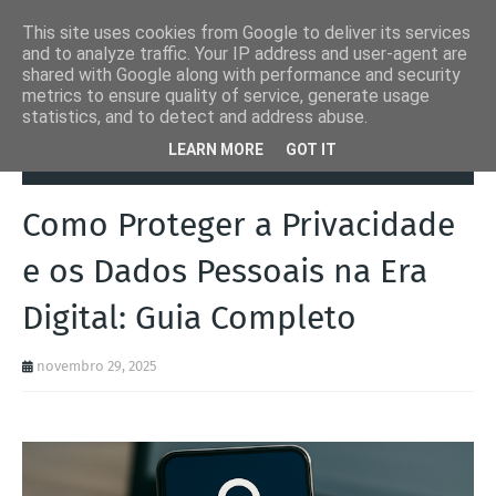
This site uses cookies from Google to deliver its services
and to analyze traffic. Your IP address and user-agent are
shared with Google along with performance and security
metrics to ensure quality of service, generate usage
statistics, and to detect and address abuse.
Página inicial
Outras
Como Proteger a Privacidade e os Dados
LEARN MORE
GOT IT
Pessoais na Era Digital: Guia Completo
Como Proteger a Privacidade
e os Dados Pessoais na Era
Digital: Guia Completo
novembro 29, 2025