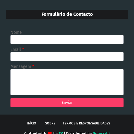
Formulário de Contacto
Nome
Email
*
Mensagem
*
INÍCIO
SOBRE
TERMOS E RESPONSABILIDADES
Crafted with
by
TY
| Distributed by
Gooyaabi