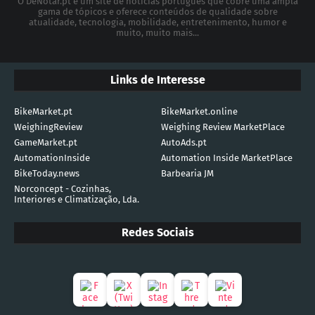
O DeNotar.pt é um site de notícias português que cobre uma ampla
gama de tópicos e oferece conteúdos de qualidade sobre
atualidade, tecnologia, mobilidade, entretenimento, humor e
muito, muito mais...
Links de Interesse
BikeMarket.pt
BikeMarket.online
WeighingReview
Weighing Review MarketPlace
GameMarket.pt
AutoAds.pt
AutomationInside
Automation Inside MarketPlace
BikeToday.news
Barbearia JM
Norconcept - Cozinhas,
Interiores e Climatização, Lda.
Redes Sociais