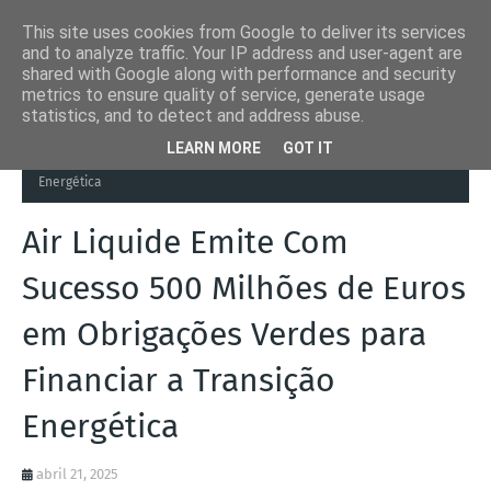
This site uses cookies from Google to deliver its services
and to analyze traffic. Your IP address and user-agent are
shared with Google along with performance and security
metrics to ensure quality of service, generate usage
statistics, and to detect and address abuse.
Página inicial
Air Liquide
Air Liquide Emite Com Sucesso 500
LEARN MORE
GOT IT
Milhões de Euros em Obrigações Verdes para Financiar a Transição
Energética
Air Liquide Emite Com
Sucesso 500 Milhões de Euros
em Obrigações Verdes para
Financiar a Transição
Energética
abril 21, 2025