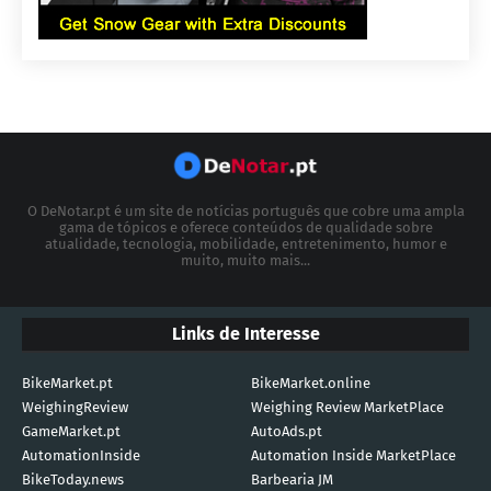
O DeNotar.pt é um site de notícias português que cobre uma ampla
gama de tópicos e oferece conteúdos de qualidade sobre
atualidade, tecnologia, mobilidade, entretenimento, humor e
muito, muito mais...
Links de Interesse
BikeMarket.pt
BikeMarket.online
WeighingReview
Weighing Review MarketPlace
GameMarket.pt
AutoAds.pt
AutomationInside
Automation Inside MarketPlace
BikeToday.news
Barbearia JM