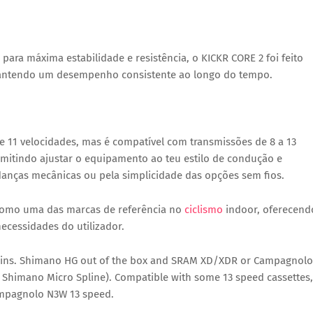
 para
máxima estabilidade e resistência
, o KICKR CORE 2 foi feito
antendo um desempenho consistente ao longo do tempo.
e 11 velocidades
, mas é
compatível com transmissões de 8 a 13
rmitindo ajustar o equipamento ao teu estilo de condução e
udanças mecânicas ou pela
simplicidade das opções sem fios
.
 como uma das marcas de referência no
ciclismo
indoor, oferecend
ecessidades do utilizador.
trains. Shimano HG out of the box and SRAM XD/XDR or Campagnolo
 Shimano Micro Spline). Compatible with some 13 speed cassettes,
ampagnolo N3W 13 speed.