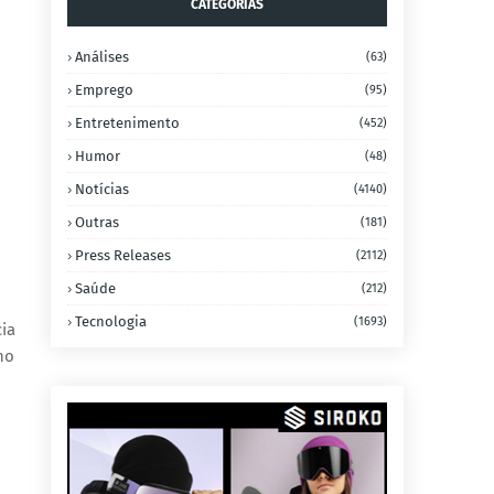
CATEGORIAS
Análises
(63)
Emprego
(95)
Entretenimento
(452)
Humor
(48)
Notícias
(4140)
Outras
(181)
Press Releases
(2112)
Saúde
(212)
Tecnologia
(1693)
ia
no