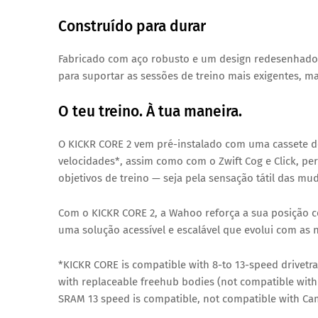
Construído para durar
Fabricado com
aço robusto
e um design redesenhado
para suportar
as sessões de treino mais exigentes
, m
O teu treino. À tua maneira.
O
KICKR CORE 2
vem
pré-instalado com uma cassete d
velocidades
*, assim como com o
Zwift Cog e Click
, pe
objetivos de treino — seja pela sensação tátil das m
Com o
KICKR CORE 2
, a Wahoo reforça a sua posição
uma solução acessível e escalável que evolui com as n
*KICKR CORE is compatible with 8-to 13-speed drive
with replaceable freehub bodies (not compatible with
SRAM 13 speed is compatible, not compatible with C