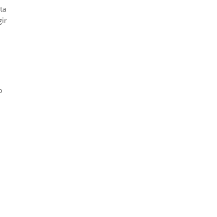
ta
gir
o