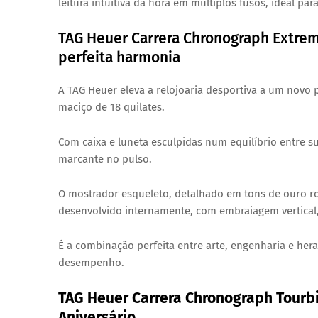
leitura intuitiva da hora em múltiplos fusos, ideal par
TAG Heuer Carrera Chronograph Extrem
perfeita harmonia
A TAG Heuer eleva a relojoaria desportiva a um nov
maciço de 18 quilates
.
Com
caixa e luneta esculpidas
num equilíbrio entre s
marcante no pulso.
O
mostrador esqueleto
, detalhado em tons de ouro r
desenvolvido internamente, com
embraiagem vertical
É a combinação perfeita entre
arte, engenharia e her
desempenho.
TAG Heuer Carrera Chronograph Tourbi
Aniversário