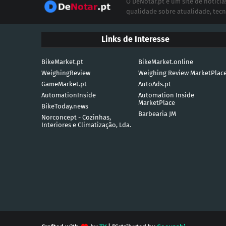
O DeNotar.pt é um site de notíc
qualidade sobre atualidade, tecn
Links de Interesse
BikeMarket.pt
BikeMarket.online
WeighingReview
Weighing Review MarketPlac
GameMarket.pt
AutoAds.pt
AutomationInside
Automation Inside
MarketPlace
BikeToday.news
Barbearia JM
Norconcept - Cozinhas,
Interiores e Climatização, Lda.