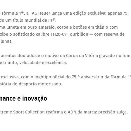
 Fórmula 1®
, a TAG Heuer lança uma edição exclusiva:
apenas 75
de um título mundial da F1®.
uma
luneta em ouro amarelo
,
coroa e botões em titânio com
xibe o sofisticado
calibre TH20-09 Tourbillon
— com
reserva de
olunas
.
s
acentos dourados
e o
motivo da Coroa da Vitória
gravado no fun
de
triunfo, velocidade e excelência
.
 exclusiva
, com o
logótipo oficial do 75.º aniversário da Fórmula 1
stória do desporto motorizado.
mance e inovação
treme Sport Collection
reafirma o ADN da marca:
precisão suíça,