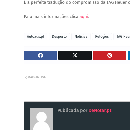
É a perfeita tradução do compromisso da TAG Heuer
Para mais informações clica
aqui
.
Autoads.pt
Desporto
Notícias
Relógios
TAG Heu
MAIS ANTIGA
Publicada por
DeNotar.pt