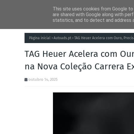
This site uses cookies from Google to d
Notícias
Tecnolog
are shared with Google along with perf
statistics, and to detect and address 
Página inicial
Autoads.pt
TAG Heuer Acelera com Ouro, Precis
TAG Heuer Acelera com Ouro
na Nova Coleção Carrera E
outubro 14, 2025