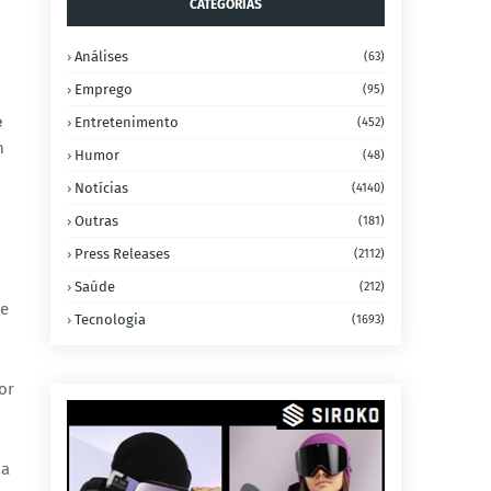
CATEGORIAS
Análises
(63)
Emprego
(95)
e
Entretenimento
(452)
m
Humor
(48)
Notícias
(4140)
Outras
(181)
Press Releases
(2112)
Saúde
(212)
me
Tecnologia
(1693)
or
ma