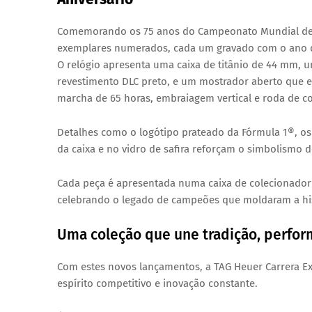
Comemorando os
75 anos do Campeonato Mundial de
exemplares numerados
, cada um gravado com o ano 
O relógio apresenta
uma caixa de titânio de 44 mm
, 
revestimento DLC preto
, e um
mostrador aberto
que e
marcha de 65 horas, embraiagem vertical e roda de c
Detalhes como o
logótipo prateado da Fórmula 1®
, o
da caixa e no vidro de safira reforçam o simbolismo 
Cada peça é apresentada numa
caixa de colecionador
celebrando o legado de campeões que moldaram a hi
Uma coleção que une tradição, perfor
Com estes novos lançamentos, a
TAG Heuer Carrera Ex
espírito competitivo e inovação constante
.