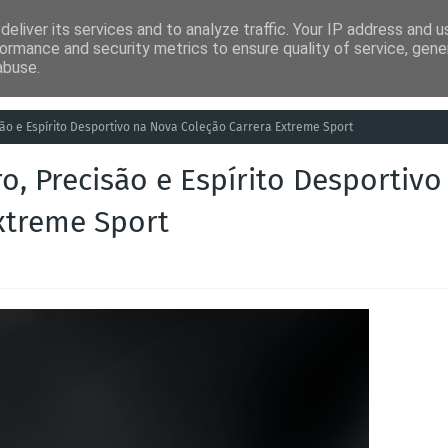
eliver its services and to analyze traffic. Your IP address and 
ia
Análises
Entretenimento
Humor
Saúde
Empreg
ormance and security metrics to ensure quality of service, gen
abuse.
ão e Espírito Desportivo na Nova Coleção Carrera Extreme Sport
, Precisão e Espírito Desportivo
xtreme Sport