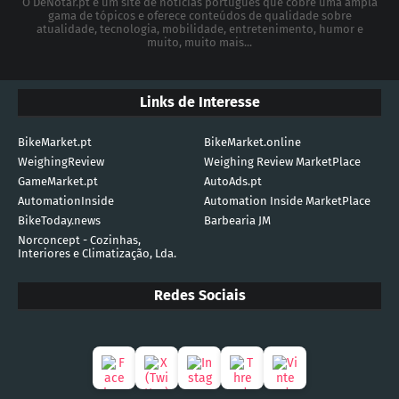
O DeNotar.pt é um site de notícias português que cobre uma ampla
gama de tópicos e oferece conteúdos de qualidade sobre
atualidade, tecnologia, mobilidade, entretenimento, humor e
muito, muito mais...
Links de Interesse
BikeMarket.pt
BikeMarket.online
WeighingReview
Weighing Review MarketPlace
GameMarket.pt
AutoAds.pt
AutomationInside
Automation Inside MarketPlace
BikeToday.news
Barbearia JM
Norconcept - Cozinhas,
Interiores e Climatização, Lda.
Redes Sociais