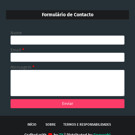
Formulário de Contacto
Nome
Email
*
Mensagem
*
INÍCIO
SOBRE
TERMOS E RESPONSABILIDADES
Crafted with
by
TY
| Distributed by
Gooyaabi