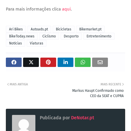
Para mais informações clica
aqui
.
Ari Bikes
Autoads.pt
Bicicletas
Bikemarket.pt
BikeToday.news
Ciclismo
Desporto
Entretenimento
Notícias
Viaturas
MAIS ANTIGA
MAIS RECENTE
Markus Haupt Confirmado como
CEO da SEAT e CUPRA
Publicada por
DeNotar.pt