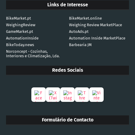
Links de Interesse
BikeMarket.pt
BikeMarket.online
WeighingReview
Weighing Review MarketPlace
GameMarket.pt
AutoAds.pt
AutomationInside
Automation Inside MarketPlace
BikeToday.news
Barbearia JM
Norconcept - Cozinhas,
Interiores e Climatização, Lda.
Redes Sociais
Formulário de Contacto