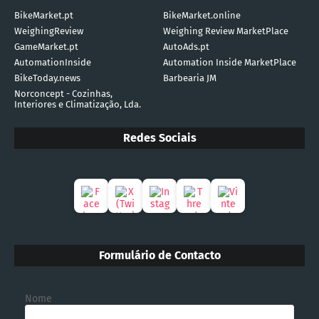
BikeMarket.pt
BikeMarket.online
WeighingReview
Weighing Review MarketPlace
GameMarket.pt
AutoAds.pt
AutomationInside
Automation Inside MarketPlace
BikeToday.news
Barbearia JM
Norconcept - Cozinhas,
Interiores e Climatização, Lda.
Redes Sociais
Formulário de Contacto
Nome