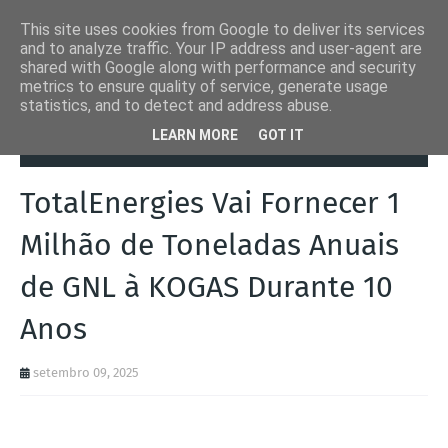
This site uses cookies from Google to deliver its services
and to analyze traffic. Your IP address and user-agent are
shared with Google along with performance and security
metrics to ensure quality of service, generate usage
statistics, and to detect and address abuse.
Página inicial
Coreia do Sul
TotalEnergies Vai Fornecer 1 Milhão de
LEARN MORE
GOT IT
Toneladas Anuais de GNL à KOGAS Durante 10 Anos
TotalEnergies Vai Fornecer 1
Milhão de Toneladas Anuais
de GNL à KOGAS Durante 10
Anos
setembro 09, 2025