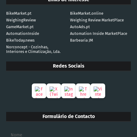
BikeMarket.pt
BikeMarket.online
WeighingReview
Weighing Review MarketPlace
GameMarket.pt
AutoAds.pt
AutomationInside
Automation Inside MarketPlace
BikeToday.news
Barbearia JM
Norconcept - Cozinhas,
Interiores e Climatização, Lda.
Redes Sociais
Formulário de Contacto
Nome