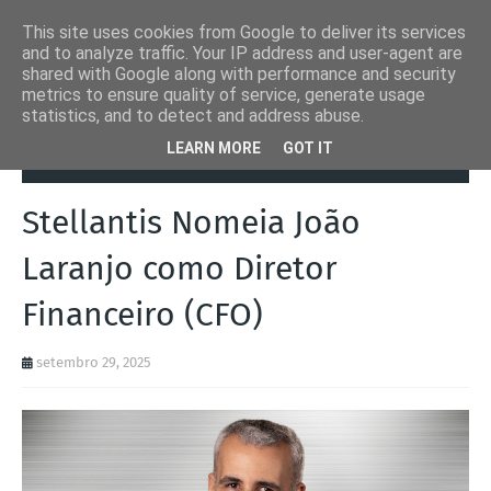
This site uses cookies from Google to deliver its services
and to analyze traffic. Your IP address and user-agent are
shared with Google along with performance and security
metrics to ensure quality of service, generate usage
statistics, and to detect and address abuse.
Página inicial
Autoads.pt
Stellantis Nomeia João Laranjo como
LEARN MORE
GOT IT
Diretor Financeiro (CFO)
Stellantis Nomeia João
Laranjo como Diretor
Financeiro (CFO)
setembro 29, 2025