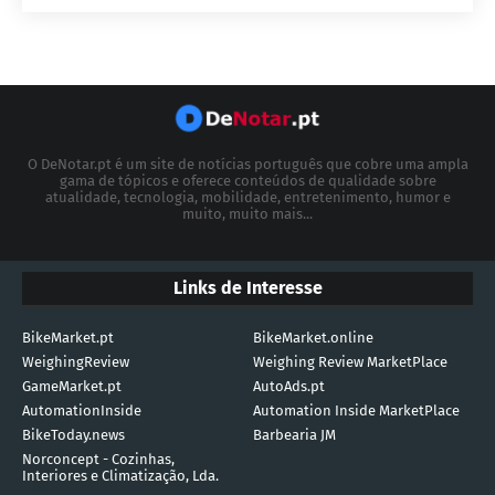
O DeNotar.pt é um site de notícias português que cobre uma ampla
gama de tópicos e oferece conteúdos de qualidade sobre
atualidade, tecnologia, mobilidade, entretenimento, humor e
muito, muito mais...
Links de Interesse
BikeMarket.pt
BikeMarket.online
WeighingReview
Weighing Review MarketPlace
GameMarket.pt
AutoAds.pt
AutomationInside
Automation Inside MarketPlace
BikeToday.news
Barbearia JM
Norconcept - Cozinhas,
Interiores e Climatização, Lda.