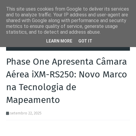
This site uses cookies from Google to deliver its services
and to analyze traffic. Your IP address and user-agent are
shared with Google along with performance and security
metrics to ensure quality of service, generate usage
statistics, and to detect and address abuse.
Página inicial
Aeronaves
Phase One Apresenta Câmara Aérea iXM-
LEARN MORE
GOT IT
RS250: Novo Marco na Tecnologia de Mapeamento
Phase One Apresenta Câmara
Aérea iXM-RS250: Novo Marco
na Tecnologia de
Mapeamento
setembro 22, 2025