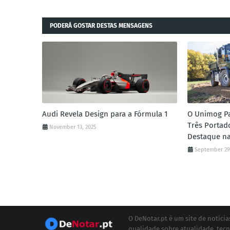
PODERÁ GOSTAR DESTAS MENSAGENS
Audi Revela Design para a Fórmula 1
O Unimog Pa
Três Portad
November 13, 2025
Destaque na
September 29
O DeNotar.pt é um site de notíc
qualidade sobre atualidade, tecn