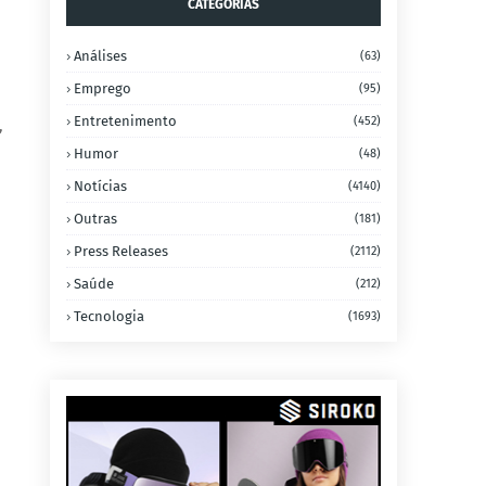
CATEGORIAS
Análises
(63)
Emprego
(95)
Entretenimento
(452)
,
Humor
(48)
Notícias
(4140)
Outras
(181)
Press Releases
(2112)
Saúde
(212)
Tecnologia
(1693)