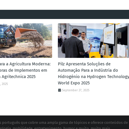
ra a Agricultura Moderna:
Pilz Apresenta Soluções de
oras de Implementos em
Automação Para a Indústria do
 Agritechnica 2025
Hidrogénio na Hydrogen Technolog
World Expo 2025
, 2025
September 27, 2025
ias português que cobre uma ampla gama de tópicos e oferece conteúdos de
ologia, mobilidade, entretenimento, humor e muito, muito mais...