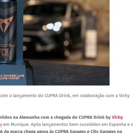
 com o lançamento do CUPRA Drink, em colaboração com a Vichy
entidos na Alemanha com a chegada do
CUPRA Drink by
Vichy
ty
em Munique
. Após lançamentos bem-sucedidos em Espanha e 
A da marca chega agora às
CUPRA Garages e City Garages
na