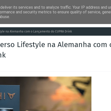
eliver its services and to analyze traffic. Your IP address and 
ia
Análises
Entretenimento
Humor
Saúde
Empreg
ormance and security metrics to ensure quality of service, gen
abuse.
style na Alemanha com o Lançamento do CUPRA Drink
erso Lifestyle na Alemanha com 
nk