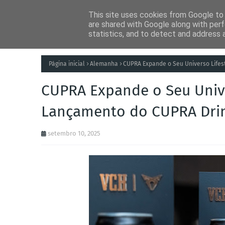
This site uses cookies from Google to d
Notícias
Tecnolog
are shared with Google along with perf
statistics, and to detect and address 
Página inicial
Alemanha
CUPRA Expande o Seu Universo Life
CUPRA Expande o Seu Univ
Lançamento do CUPRA Dri
setembro 10, 2025