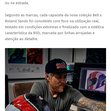
ou na estrada.
Segundo as marcas, cada capacete da nova
coleção Bell x
Roland Sands
foi concebido com foco na utilização real,
testado em condições extremas
e finalizado com a estética
característica da RSD, marcada por linhas arrojadas e
atenção ao detalhe.