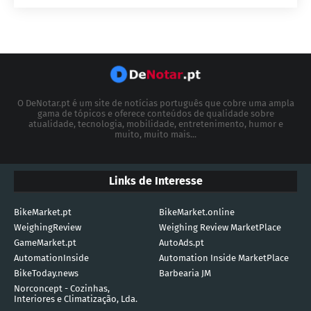
O DeNotar.pt é um site de notícias português que cobre uma ampla
gama de tópicos e oferece conteúdos de qualidade sobre
atualidade, tecnologia, mobilidade, entretenimento, humor e
muito, muito mais...
Links de Interesse
BikeMarket.pt
BikeMarket.online
WeighingReview
Weighing Review MarketPlace
GameMarket.pt
AutoAds.pt
AutomationInside
Automation Inside MarketPlace
BikeToday.news
Barbearia JM
Norconcept - Cozinhas,
Interiores e Climatização, Lda.