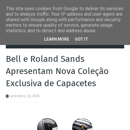
This site uses cookies from Google to deliver its services
and to analyze traffic. Your IP address and user-agent are
shared with Google along with performance and security
metrics to ensure quality of service, generate usage
statistics, and to detect and address abuse.
Página inicial
Bell
Bell e Roland Sands Apresentam Nova Coleção
LEARN MORE
GOT IT
Exclusiva de Capacetes
Bell e Roland Sands
Apresentam Nova Coleção
Exclusiva de Capacetes
setembro 23, 2025