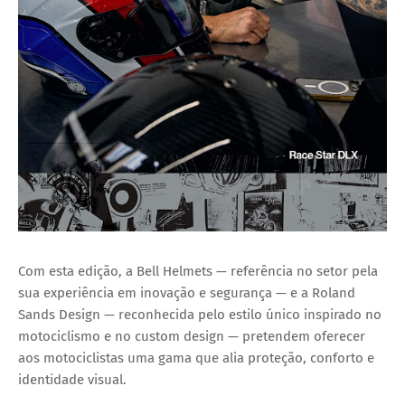
Com esta edição, a Bell Helmets — referência no setor pela
sua experiência em inovação e segurança — e a Roland
Sands Design — reconhecida pelo estilo único inspirado no
motociclismo e no
custom design
— pretendem oferecer
aos motociclistas uma gama que alia
proteção, conforto e
identidade visual
.