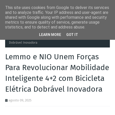
This site uses cookies from Google to deliver its services
and to analyze traffic. Your IP address and user-agent are
shared with Google along with performance and security
metrics to ensure quality of service, generate usage
statistics, and to detect and address abuse.
Página inicial
Autoads.pt
Lemmo e NIO Unem Forças Para
LEARN MORE
GOT IT
Revolucionar Mobilidade Inteligente 4+2 com Bicicleta Elétrica
Dobrável Inovadora
Lemmo e NIO Unem Forças
Para Revolucionar Mobilidade
Inteligente 4+2 com Bicicleta
Elétrica Dobrável Inovadora
agosto 09, 2025