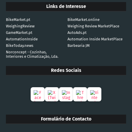
Links de Interesse
BikeMarket.pt
BikeMarket.online
WeighingReview
Weighing Review MarketPlace
GameMarket.pt
AutoAds.pt
AutomationInside
Automation Inside MarketPlace
BikeToday.news
Barbearia JM
Norconcept - Cozinhas,
Interiores e Climatização, Lda.
Redes Sociais
Formulário de Contacto