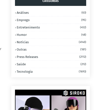
CATEGORIAS
Análises
(63)
Emprego
(95)
Entretenimento
(452)
Humor
(48)
Notícias
(4140)
r
Outras
(181)
Press Releases
(2112)
Saúde
(212)
Tecnologia
(1693)