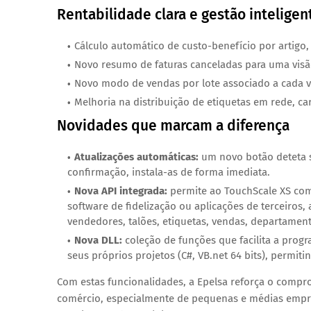
Rentabilidade clara e gestão inteligen
Cálculo automático de custo-benefício
por artigo,
Novo resumo de faturas canceladas para uma visã
Novo
modo de vendas por lote
associado a cada 
Melhoria na
distribuição de etiquetas em rede
, c
Novidades que marcam a diferença
Atualizações automáticas
:
um novo botão deteta s
confirmação, instala-as de forma imediata.
Nova API integrada
:
permite ao TouchScale XS com
software de fidelização ou aplicações de terceiros
vendedores, talões, etiquetas, vendas, departament
Nova DLL
:
coleção de funções que facilita a prog
seus próprios projetos (C#, VB.net 64 bits), permi
Com estas funcionalidades, a Epelsa reforça o compro
comércio, especialmente de pequenas e médias empr