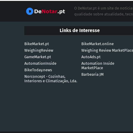
O DeNotar.pt é um site de notíc
qualidade sobre atualidade, tecn
Links de Interesse
BikeMarket.pt
BikeMarket.online
WeighingReview
Weighing Review MarketPlac
GameMarket.pt
AutoAds.pt
AutomationInside
Automation Inside
MarketPlace
BikeToday.news
Barbearia JM
Norconcept - Cozinhas,
Interiores e Climatização, Lda.