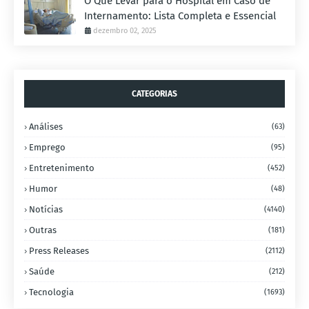
O Que Levar para o Hospital em Caso de
Internamento: Lista Completa e Essencial
dezembro 02, 2025
CATEGORIAS
Análises
(63)
Emprego
(95)
Entretenimento
(452)
Humor
(48)
Notícias
(4140)
Outras
(181)
Press Releases
(2112)
Saúde
(212)
Tecnologia
(1693)