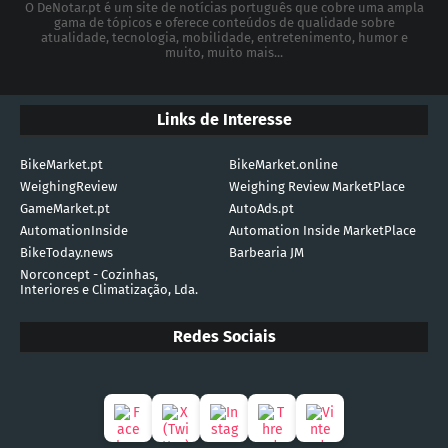
O DeNotar.pt é um site de notícias português que cobre uma ampla
gama de tópicos e oferece conteúdos de qualidade sobre
atualidade, tecnologia, mobilidade, entretenimento, humor e
muito, muito mais...
Links de Interesse
BikeMarket.pt
BikeMarket.online
WeighingReview
Weighing Review MarketPlace
GameMarket.pt
AutoAds.pt
AutomationInside
Automation Inside MarketPlace
BikeToday.news
Barbearia JM
Norconcept - Cozinhas,
Interiores e Climatização, Lda.
Redes Sociais