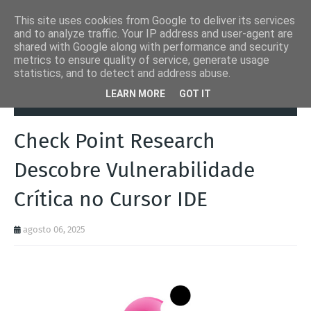
This site uses cookies from Google to deliver its services
and to analyze traffic. Your IP address and user-agent are
shared with Google along with performance and security
metrics to ensure quality of service, generate usage
statistics, and to detect and address abuse.
Página inicial
Automation Inside
Check Point Research Descobre
LEARN MORE
GOT IT
Vulnerabilidade Crítica no Cursor IDE
Check Point Research
Descobre Vulnerabilidade
Crítica no Cursor IDE
agosto 06, 2025