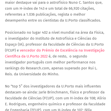
maior destaque vai para o astrofísico Nuno C. Santos que,
com um H-index de 143
e um total de 66
,920 citações,
referentes a 1.036
publicações, regista o melhor
desempenho entre os cientistas da U.Porto classificados.
Posicionado no lugar 402 a nível mundial na área da Física,
o investigador do Instituto de Astrofísica e Ciências do
Espaço (IA), professor da Faculdade de Ciências da U.Porto
(FCUP) e
vencedor do Prémio de Excelência na Investigação
Científica da U.Porto 2022
é, de resto, o segundo
investigador português com melhor performance nos
rankings do Research.com, apenas superado por Rui L.
Reis. da Universidade do Minho.
No “top 5” dos investigadores da U.Porto mais influentes
destacam-se ainda: Jarle Brinchmann, físico e professor da
Faculdade de Ciências (FCUP), com um H-index de 108; Alírio
E. Rodrigues, engenheiro químico e professor da Faculdade
de Engenharia (FEUP),
com um
H-index de 107
; Félix