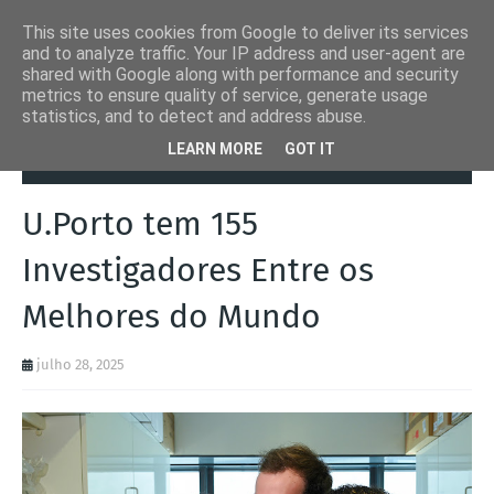
This site uses cookies from Google to deliver its services
and to analyze traffic. Your IP address and user-agent are
shared with Google along with performance and security
metrics to ensure quality of service, generate usage
statistics, and to detect and address abuse.
Página inicial
Notícias
U.Porto tem 155 Investigadores Entre os
LEARN MORE
GOT IT
Melhores do Mundo
U.Porto tem 155
Investigadores Entre os
Melhores do Mundo
julho 28, 2025