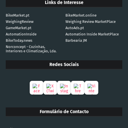
Links de Interesse
BikeMarket.pt
BikeMarket.online
WeighingReview
Weighing Review MarketPlace
GameMarket.pt
AutoAds.pt
AutomationInside
Automation Inside MarketPlace
BikeToday.news
Barbearia JM
Norconcept - Cozinhas,
Interiores e Climatização, Lda.
Redes Sociais
Formulário de Contacto