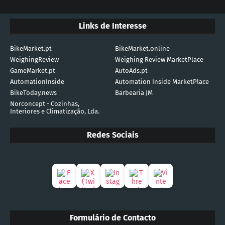
Links de Interesse
BikeMarket.pt
BikeMarket.online
WeighingReview
Weighing Review MarketPlace
GameMarket.pt
AutoAds.pt
AutomationInside
Automation Inside MarketPlace
BikeToday.news
Barbearia JM
Norconcept - Cozinhas,
Interiores e Climatização, Lda.
Redes Sociais
Formulário de Contacto