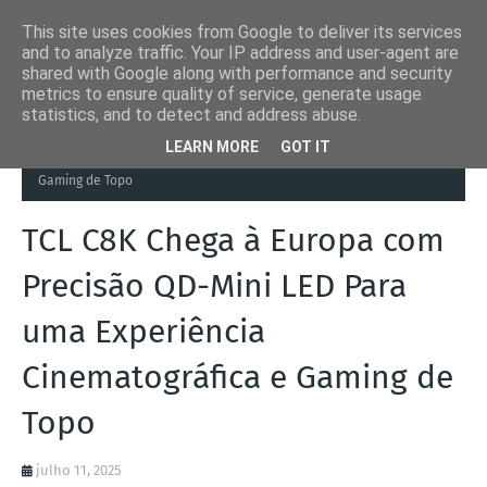
This site uses cookies from Google to deliver its services
and to analyze traffic. Your IP address and user-agent are
shared with Google along with performance and security
metrics to ensure quality of service, generate usage
statistics, and to detect and address abuse.
Página inicial
Entretenimento
TCL C8K Chega à Europa com
LEARN MORE
GOT IT
Precisão QD-Mini LED Para uma Experiência Cinematográfica e
Gaming de Topo
TCL C8K Chega à Europa com
Precisão QD-Mini LED Para
uma Experiência
Cinematográfica e Gaming de
Topo
julho 11, 2025