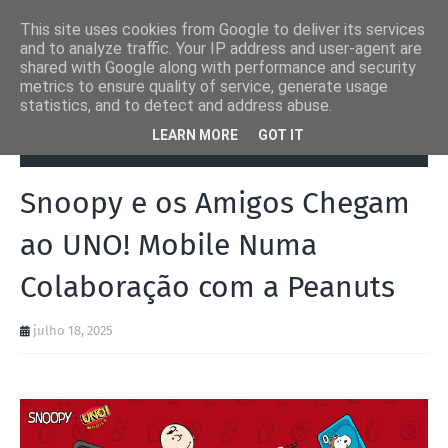
This site uses cookies from Google to deliver its services
and to analyze traffic. Your IP address and user-agent are
shared with Google along with performance and security
metrics to ensure quality of service, generate usage
statistics, and to detect and address abuse.
Página inicial
Brinquedos
Snoopy e os Amigos Chegam ao UNO!
LEARN MORE
GOT IT
Mobile Numa Colaboração com a Peanuts
Snoopy e os Amigos Chegam
ao UNO! Mobile Numa
Colaboração com a Peanuts
julho 18, 2025