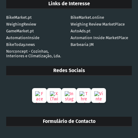
Links de Interesse
BikeMarket.pt
BikeMarket.online
WeighingReview
Weighing Review MarketPlace
GameMarket.pt
AutoAds.pt
AutomationInside
Automation Inside MarketPlace
BikeToday.news
Barbearia JM
Norconcept - Cozinhas,
Interiores e Climatização, Lda.
Redes Sociais
Formulário de Contacto