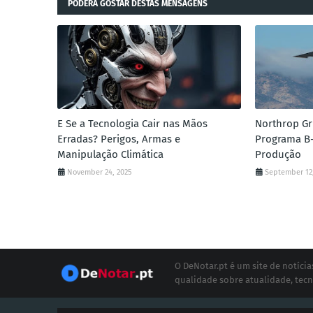
PODERÁ GOSTAR DESTAS MENSAGENS
E Se a Tecnologia Cair nas Mãos
Northrop G
Erradas? Perigos, Armas e
Programa B-
Manipulação Climática
Produção
November 24, 2025
September 12
O DeNotar.pt é um site de notíc
qualidade sobre atualidade, tecn