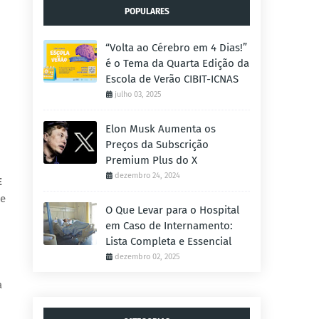
POPULARES
“Volta ao Cérebro em 4 Dias!”
é o Tema da Quarta Edição da
Escola de Verão CIBIT-ICNAS
julho 03, 2025
Elon Musk Aumenta os
Preços da Subscrição
Premium Plus do X
dezembro 24, 2024
E
le
O Que Levar para o Hospital
em Caso de Internamento:
Lista Completa e Essencial
dezembro 02, 2025
a