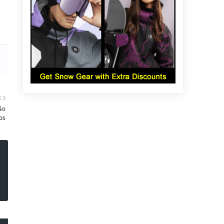
E
ão
cos