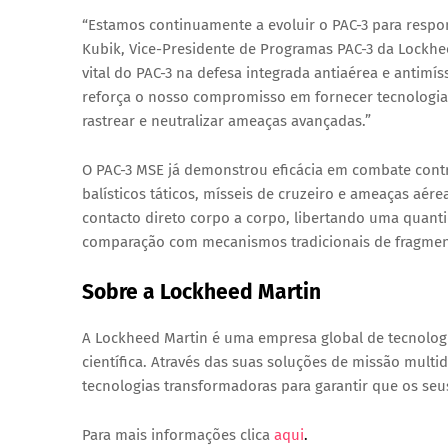
“Estamos continuamente a evoluir o PAC-3 para respo
Kubik, Vice-Presidente de Programas PAC-3 da Lockhe
vital do PAC-3 na defesa integrada antiaérea e antimíss
reforça o nosso compromisso em fornecer tecnologia 
rastrear e neutralizar ameaças avançadas.”
O PAC-3 MSE já demonstrou eficácia em combate contra
balísticos táticos, mísseis de cruzeiro e ameaças aére
contacto direto corpo a corpo, libertando uma quant
comparação com mecanismos tradicionais de fragmen
Sobre a Lockheed Martin
A Lockheed Martin é uma empresa global de tecnologi
científica. Através das suas soluções de missão multid
tecnologias transformadoras para garantir que os s
Para mais informações clica
aqui
.