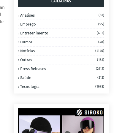
CATEGORIAS
ian
l
Análises
(63)
te
Emprego
(95)
Entretenimento
(452)
Humor
(48)
Notícias
(4140)
Outras
(181)
Press Releases
(2112)
Saúde
(212)
Tecnologia
(1693)