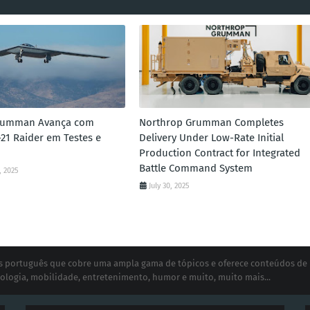
rumman Avança com
Northrop Grumman Completes
21 Raider em Testes e
Delivery Under Low-Rate Initial
Production Contract for Integrated
Battle Command System
, 2025
July 30, 2025
ias português que cobre uma ampla gama de tópicos e oferece conteúdos de
ologia, mobilidade, entretenimento, humor e muito, muito mais...