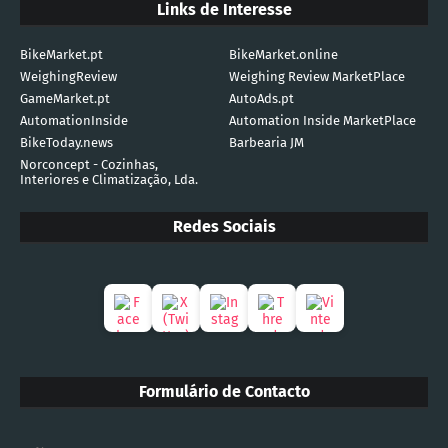
Links de Interesse
BikeMarket.pt
BikeMarket.online
WeighingReview
Weighing Review MarketPlace
GameMarket.pt
AutoAds.pt
AutomationInside
Automation Inside MarketPlace
BikeToday.news
Barbearia JM
Norconcept - Cozinhas,
Interiores e Climatização, Lda.
Redes Sociais
Formulário de Contacto