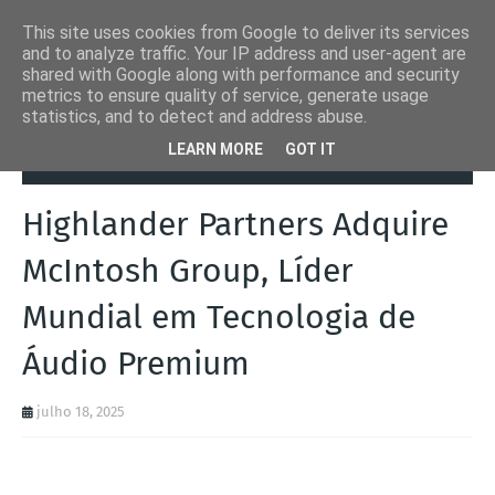
This site uses cookies from Google to deliver its services
and to analyze traffic. Your IP address and user-agent are
shared with Google along with performance and security
metrics to ensure quality of service, generate usage
statistics, and to detect and address abuse.
Página inicial
Highlander Partners
Highlander Partners Adquire
LEARN MORE
GOT IT
McIntosh Group, Líder Mundial em Tecnologia de Áudio Premium
Highlander Partners Adquire
McIntosh Group, Líder
Mundial em Tecnologia de
Áudio Premium
julho 18, 2025