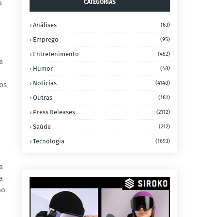
a
CATEGORIAS
Análises
(63)
Emprego
(95)
Entretenimento
(452)
a
Humor
(48)
Notícias
(4140)
os
Outras
(181)
Press Releases
(2112)
Saúde
(212)
Tecnologia
(1693)
a
a
ão