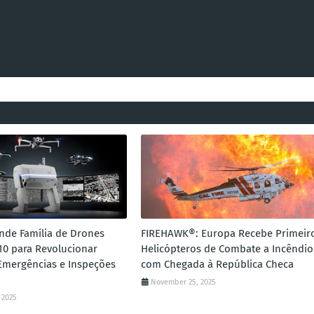
nde Família de Drones
FIREHAWK®: Europa Recebe Primeir
10 para Revolucionar
Helicópteros de Combate a Incêndio
Emergências e Inspeções
com Chegada à República Checa
November 25, 2025
 2025