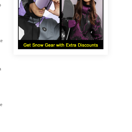
o
te
a
de