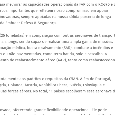
para melhorar as capacidades operacionais da FAP com o KC-390 e 
arcos importantes que refletem nosso compromisso em apoiar
 inovadoras, sempre apoiadas na nossa sólida parceria de longa
O da Embraer Defesa & Segurança.
l (26 toneladas) em comparação com outras aeronaves de transpor
 mais longe, sendo capaz de realizar uma ampla gama de missões,
cuação médica, busca e salvamento (SAR), combate a incêndios e
 ou não pavimentadas, como terra batida, solo e cascalho. A
nto de reabastecimento aéreo (AAR), tanto como reabastecedor
totalmente aos padrões e requisitos da OTAN. Além de Portugal,
ria, Holanda, Áustria, República Checa, Suécia, Eslováquia e
suas forças aéreas. No total, 11 países escolheram essa aeronave 
ovada, oferecendo grande flexibilidade operacional. Ele pode