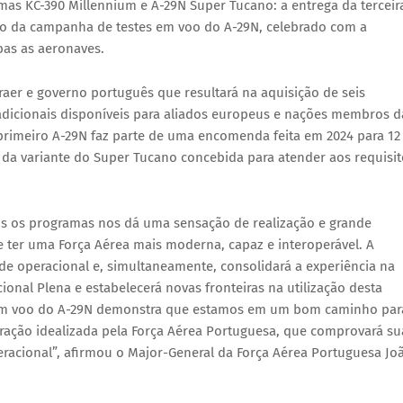
s KC-390 Millennium e A-29N Super Tucano: a entrega da terceir
to da campanha de testes em voo do A-29N, celebrado com a
as as aeronaves.
raer e governo português que resultará na aquisição de seis
icionais disponíveis para aliados europeus e nações membros d
 primeiro A-29N faz parte de uma encomenda feita em 2024 para 12
 da variante do Super Tucano concebida para atender aos requisit
s os programas nos dá uma sensação de realização e grande
e ter uma Força Aérea mais moderna, capaz e interoperável. A
de operacional e, simultaneamente, consolidará a experiência na
nal Plena e estabelecerá novas fronteiras na utilização desta
em voo do A-29N demonstra que estamos em um bom caminho par
ração idealizada pela Força Aérea Portuguesa, que comprovará su
racional”, afirmou o Major-General da Força Aérea Portuguesa Jo