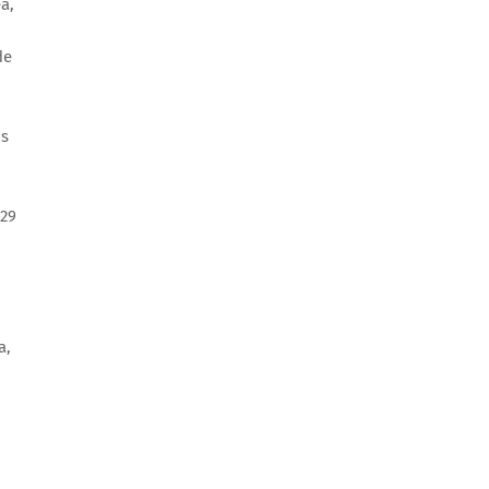
a,
de
os
-29
a,