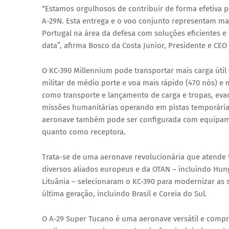
“Estamos orgulhosos de contribuir de forma efetiva 
A-29N. Esta entrega e o voo conjunto representam m
Portugal na área da defesa com soluções eficientes e
data”, afirma Bosco da Costa Junior, Presidente e CE
O KC-390 Millennium pode transportar mais carga úti
militar de médio porte e voa mais rápido (470 nós) e
como transporte e lançamento de carga e tropas, eva
missões humanitárias operando em pistas temporárias
aeronave também pode ser configurada com equipame
quanto como receptora.
Trata-se de uma aeronave revolucionária que atende 
diversos aliados europeus e da OTAN – incluindo Hung
Lituânia – selecionaram o KC-390 para modernizar as 
última geração, incluindo Brasil e Coreia do Sul.
O A-29 Super Tucano é uma aeronave versátil e compr