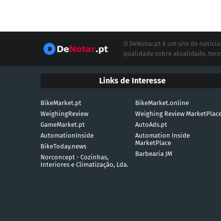
O DeNotar.pt é um site de notíc
qualidade sobre atualidade, tecn
Links de Interesse
BikeMarket.pt
BikeMarket.online
WeighingReview
Weighing Review MarketPlac
GameMarket.pt
AutoAds.pt
AutomationInside
Automation Inside
MarketPlace
BikeToday.news
Barbearia JM
Norconcept - Cozinhas,
Interiores e Climatização, Lda.