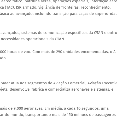
éreo tático, patrulha aérea, operações especiais, interdição aére
ca (TAC), ISR armado, vigilância de fronteiras, reconhecimento,
básico ao avançado, incluindo transição para caças de superiorida
 avançados, sistemas de comunicação específicos da OTAN e outr
 necessidades operacionais da OTAN.
0.000 horas de voo. Com mais de 290 unidades encomendadas, o A
ndo.
mbraer atua nos segmentos de Aviação Comercial, Aviação Executiv
eta, desenvolve, fabrica e comercializa aeronaves e sistemas, e
mais de 9.000 aeronaves. Em média, a cada 10 segundos, uma
gar do mundo, transportando mais de 150 milhões de passageiros