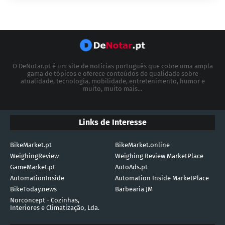
O DeNotar.pt é um site de notícias português que cobre uma ampla
gama de tópicos e oferece conteúdos de qualidade sobre
atualidade, tecnologia, mobilidade, entretenimento, humor e
muito, muito mais...
Links de Interesse
BikeMarket.pt
BikeMarket.online
WeighingReview
Weighing Review MarketPlace
GameMarket.pt
AutoAds.pt
AutomationInside
Automation Inside MarketPlace
BikeToday.news
Barbearia JM
Norconcept - Cozinhas,
Interiores e Climatização, Lda.