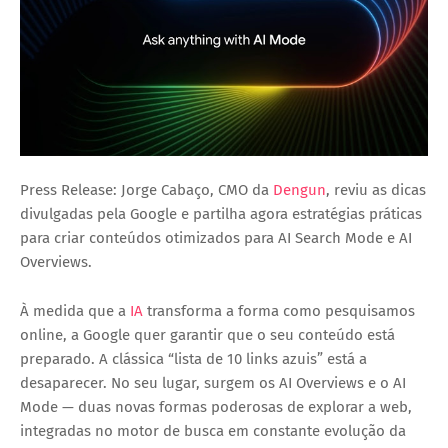
Press Release: Jorge Cabaço, CMO da
Dengun
, reviu as dicas
divulgadas pela Google e partilha agora estratégias práticas
para criar conteúdos otimizados para AI Search Mode e AI
Overviews.
À medida que a
IA
transforma a forma como pesquisamos
online, a Google quer garantir que o seu conteúdo está
preparado. A clássica “lista de 10 links azuis” está a
desaparecer. No seu lugar, surgem os AI Overviews e o AI
Mode — duas novas formas poderosas de explorar a web,
integradas no motor de busca em constante evolução da