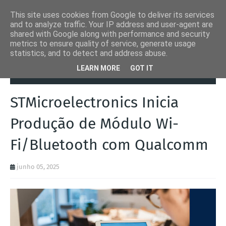
This site uses cookies from Google to deliver its services
and to analyze traffic. Your IP address and user-agent are
shared with Google along with performance and security
metrics to ensure quality of service, generate usage
statistics, and to detect and address abuse.
Página inicial
Automation Inside
STMicroelectronics Inicia
LEARN MORE
GOT IT
Produção de Módulo Wi-Fi/Bluetooth com Qualcomm
STMicroelectronics Inicia
Produção de Módulo Wi-
Fi/Bluetooth com Qualcomm
junho 05, 2025