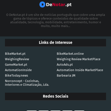
O DeNotar.pt é um site de notícias português que cobre uma ampla
gama de tópicos e oferece conteúdos de qualidade sobre
atualidade, tecnologia, mobilidade, entretenimento, humor e
muito, muito mais...
Links de Interesse
BikeMarket.pt
BikeMarket.online
WeighingReview
Weighing Review MarketPlace
GameMarket.pt
AutoAds.pt
AutomationInside
Automation Inside MarketPlace
BikeToday.news
Barbearia JM
Norconcept - Cozinhas,
Interiores e Climatização, Lda.
Redes Sociais