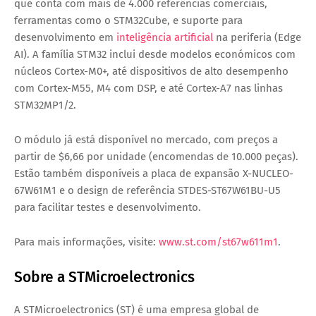
que conta com mais de
4.000 referências comerciais
,
ferramentas como o
STM32Cube
, e suporte para
desenvolvimento em
inteligência artificial
na periferia (Edge
AI)
. A família STM32 inclui desde modelos económicos com
núcleos
Cortex-M0+
, até dispositivos de alto desempenho
com
Cortex-M55
,
M4 com DSP
, e até
Cortex-A7
nas linhas
STM32MP1/2
.
O módulo já está
disponível no mercado
, com preços a
partir de
$6,66 por unidade
(encomendas de 10.000 peças).
Estão também disponíveis a
placa de expansão X-NUCLEO-
67W61M1
e o
design de referência STDES-ST67W61BU-U5
para facilitar testes e desenvolvimento.
Para mais informações, visite:
www.st.com/st67w611m1
.
Sobre a STMicroelectronics
A STMicroelectronics (ST) é uma empresa global de