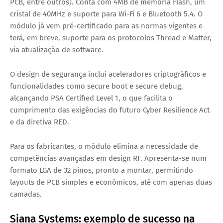
PCB, entre outros). Conta com
4MB de memória Flash
, um
cristal de 40MHz e suporte para
Wi-Fi 6
e
Bluetooth 5.4
. O
módulo já vem pré-certificado para as normas vigentes e
terá, em breve, suporte para os protocolos
Thread
e
Matter
,
via atualização de software.
O design de segurança inclui
aceleradores criptográficos
e
funcionalidades como
secure boot
e
secure debug
,
alcançando
PSA Certified Level 1
, o que facilita o
cumprimento das exigências do futuro
Cyber Resilience Act
e da diretiva
RED
.
Para os fabricantes, o módulo elimina a necessidade de
competências avançadas em design RF. Apresenta-se num
formato
LGA de 32 pinos
, pronto a montar, permitindo
layouts de PCB simples e económicos
, até com apenas duas
camadas.
Siana Systems: exemplo de sucesso na