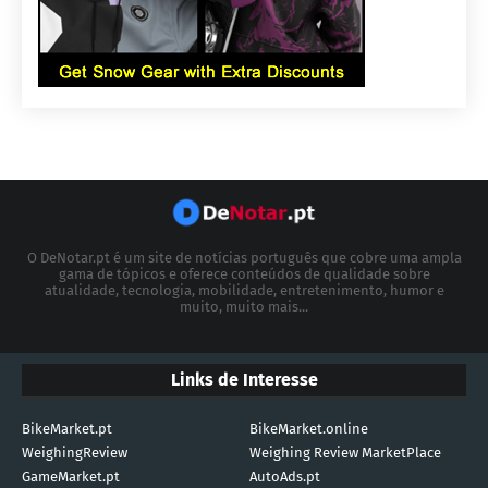
O DeNotar.pt é um site de notícias português que cobre uma ampla
gama de tópicos e oferece conteúdos de qualidade sobre
atualidade, tecnologia, mobilidade, entretenimento, humor e
muito, muito mais...
Links de Interesse
BikeMarket.pt
BikeMarket.online
WeighingReview
Weighing Review MarketPlace
GameMarket.pt
AutoAds.pt