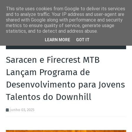
This site uses cookies from Google to deliver its services
and to analyze traffic. Your IP address and user-agent are
shared with Google along with performance and security
metrics to ensure quality of service, generate usage
statistics, and to detect and address abuse.
Página inicial
Bicicletas
Saracen e Firecrest MTB Lançam
LEARN MORE
GOT IT
Programa de Desenvolvimento para Jovens Talentos do Downhill
Saracen e Firecrest MTB
Lançam Programa de
Desenvolvimento para Jovens
Talentos do Downhill
junho 03, 2025