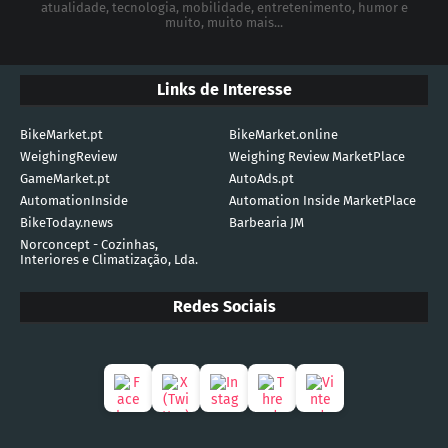
atualidade, tecnologia, mobilidade, entretenimento, humor e
muito, muito mais...
Links de Interesse
BikeMarket.pt
BikeMarket.online
WeighingReview
Weighing Review MarketPlace
GameMarket.pt
AutoAds.pt
AutomationInside
Automation Inside MarketPlace
BikeToday.news
Barbearia JM
Norconcept - Cozinhas,
Interiores e Climatização, Lda.
Redes Sociais