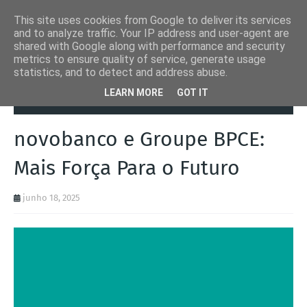
This site uses cookies from Google to deliver its services
and to analyze traffic. Your IP address and user-agent are
shared with Google along with performance and security
metrics to ensure quality of service, generate usage
statistics, and to detect and address abuse.
Página inicial
Notícias
novobanco e Groupe BPCE: Mais Força Para
LEARN MORE
GOT IT
o Futuro
novobanco e Groupe BPCE:
Mais Força Para o Futuro
junho 18, 2025