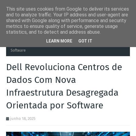
This site uses cookies from Google to deliver its services
and to analyze traffic. Your IP address and user-agent are
shared with Google along with performance and security
metrics to ensure quality of service, generate usage
statistics, and to detect and address abuse.
Página inicial
Automation Inside
Dell Revoluciona Centros de
LEARN MORE
GOT IT
Dados Com Nova Infraestrutura Desagregada Orientada por
Software
Dell Revoluciona Centros de
Dados Com Nova
Infraestrutura Desagregada
Orientada por Software
junho 18, 2025