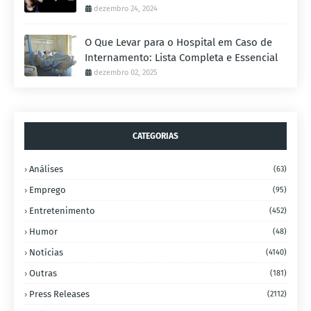
dezembro 24, 2024
O Que Levar para o Hospital em Caso de
Internamento: Lista Completa e Essencial
dezembro 02, 2025
CATEGORIAS
Análises
(63)
Emprego
(95)
Entretenimento
(452)
Humor
(48)
Notícias
(4140)
Outras
(181)
Press Releases
(2112)