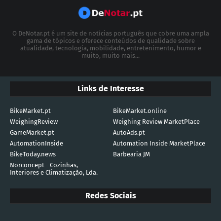
O DeNotar.pt é um site de notícias português que cobre uma ampla
gama de tópicos e oferece conteúdos de qualidade sobre
atualidade, tecnologia, mobilidade, entretenimento, humor e
muito, muito mais...
Links de Interesse
BikeMarket.pt
BikeMarket.online
WeighingReview
Weighing Review MarketPlace
GameMarket.pt
AutoAds.pt
AutomationInside
Automation Inside MarketPlace
BikeToday.news
Barbearia JM
Norconcept - Cozinhas,
Interiores e Climatização, Lda.
Redes Sociais