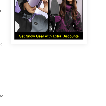
e
00
 do