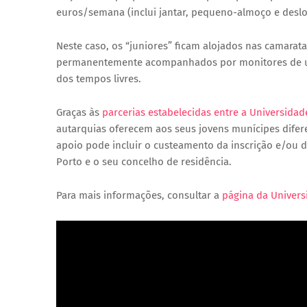
euros/semana (inclui jantar, pequeno-almoço e deslo
Neste caso, os “juniores” ficam alojados nas camarat
permanentemente acompanhados por monitores de um
dos tempos livres.
Graças às
parcerias estabelecidas entre a Universida
autarquias oferecem aos seus jovens munícipes difere
apoio pode incluir o custeamento da inscrição e/ou 
Porto e o seu concelho de residência.
Para mais informações, consultar a
página da Univers