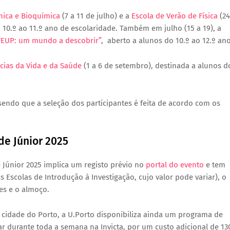
mica e Bioquímica
(7 a 11 de julho) e a
Escola de Verão de Física
(24
 10.º ao 11.º ano de escolaridade. Também em julho (15 a 19), a
FEUP: um mundo a descobrir”
, aberto a alunos do 10.º ao 12.º ano
cias da Vida e da Saúde
(1 a 6 de setembro), destinada a alunos d
 sendo que a seleção dos participantes é feita de acordo com os
de Júnior 2025
 Júnior 2025 implica um registo prévio no
portal do evento
e tem
Escolas de Introdução à Investigação, cujo valor pode variar), o
des e o almoço.
a cidade do Porto, a U.Porto disponibiliza ainda um programa de
ar durante toda a semana na Invicta, por um custo adicional de 13