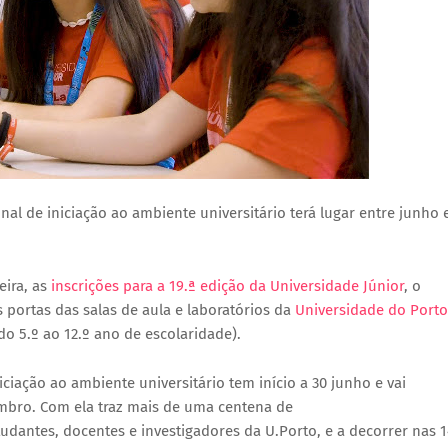
al de iniciação ao ambiente universitário terá lugar entre junho 
eira, as
inscrições para a 19.ª edição da Universidade Júnior
, o
 portas das salas de aula e laboratórios da
Universidade do Porto
o 5.º ao 12.º ano de escolaridade).
iação ao ambiente universitário tem início a 30 junho e vai
embro. Com ela traz mais de uma centena de
tudantes, docentes e investigadores da U.Porto, e a decorrer nas 