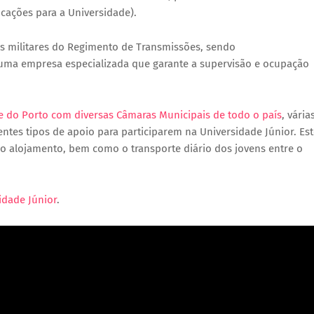
cações para a Universidade).
as militares do Regimento de Transmissões, sendo
a empresa especializada que garante a supervisão e ocupação
de do Porto com diversas Câmaras Municipais de todo o país
, vária
ntes tipos de apoio para participarem na Universidade Júnior. Es
do alojamento, bem como o transporte diário dos jovens entre o
idade Júnior
.