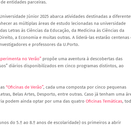
de entidades parceiras.
Universidade Júnior 2025 abarca atividades destinadas a diferente
onhecer as múltiplas áreas de estudo lecionadas na universidade
das Letras às Ciências da Educação, da Medicina às Ciências da
Direito, a Economia e muitas outras. A liderá-las estarão centenas
investigadores e professores da U.Porto.
xperimenta no Verão”
propõe uma aventura à descobertas das
rsos” diários disponibilizados em cinco programas distintos, ao
 as
“Oficinas de Verão”
, cada uma composta por cinco pequenas
Letras, Belas Artes, Desporto, entre outras. Caso já tenham uma ár
etária podem ainda optar por uma das quatro
Oficinas Temáticas
, to
nos do 5.º ao 8.º anos de escolaridade) os primeiros a abrir