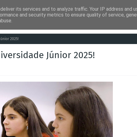
eliver its services and to analyze traffic. Your IP address and 
ia
Análises
Entretenimento
Humor
Saúde
Empreg
ormance and security metrics to ensure quality of service, gen
abuse.
únior 2025!
iversidade Júnior 2025!