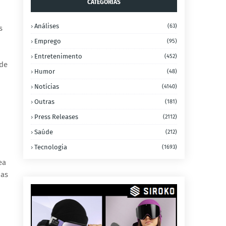
CATEGORIAS
Análises
(63)
s
Emprego
(95)
Entretenimento
(452)
 de
Humor
(48)
Notícias
(4140)
Outras
(181)
Press Releases
(2112)
Saúde
(212)
Tecnologia
(1693)
ea
das