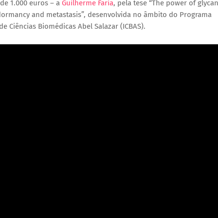
 de 1.000 euros – a
Guilherme Faria
, pela tese “The power of glyca
r dormancy and metastasis”, desenvolvida no âmbito do
Programa
de Ciências Biomédicas Abel Salazar (ICBAS).