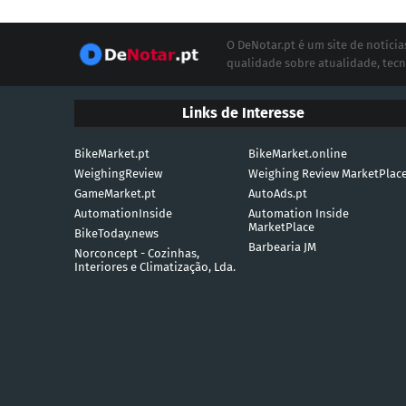
O DeNotar.pt é um site de notíc
qualidade sobre atualidade, tecn
Links de Interesse
BikeMarket.pt
BikeMarket.online
WeighingReview
Weighing Review MarketPlac
GameMarket.pt
AutoAds.pt
AutomationInside
Automation Inside
MarketPlace
BikeToday.news
Barbearia JM
Norconcept - Cozinhas,
Interiores e Climatização, Lda.