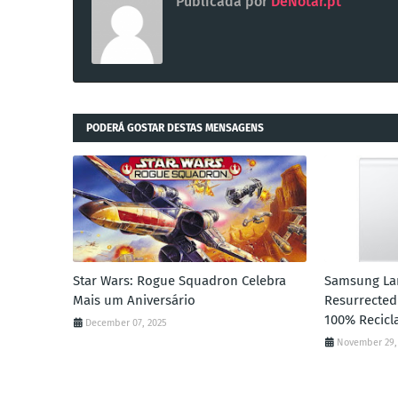
Publicada por
DeNotar.pt
PODERÁ GOSTAR DESTAS MENSAGENS
Star Wars: Rogue Squadron Celebra
Samsung Lan
Mais um Aniversário
Resurrected
100% Recicl
December 07, 2025
November 29,