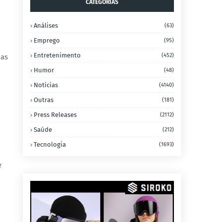
CATEGORIAS
Análises
(63)
Emprego
(95)
Entretenimento
(452)
nas
Humor
(48)
Notícias
(4140)
Outras
(181)
Press Releases
(2112)
Saúde
(212)
Tecnologia
(1693)
e