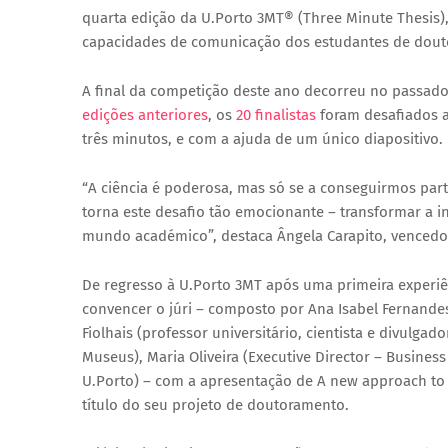
quarta edição da U.Porto 3MT® (Three Minute Thesis)
capacidades de comunicação dos estudantes de dout
A final da competição deste ano decorreu no passado
edições anteriores
, os
20 finalistas
foram desafiados a
três minutos, e com a ajuda de um único diapositivo.
“A ciência é poderosa, mas só se a conseguirmos part
torna este desafio tão emocionante – transformar a 
mundo académico”, destaca Ângela Carapito, vencedor
De regresso à U.Porto 3MT após uma primeira experiê
convencer o júri – composto por Ana Isabel Fernandes 
Fiolhais (professor universitário, cientista e divulgado
Museus), Maria Oliveira (Executive Director – Busine
U.Porto) – com a apresentação de
A new approach to 
título do seu projeto de doutoramento.