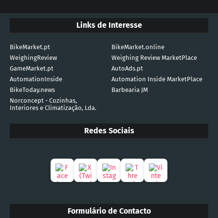
Links de Interesse
BikeMarket.pt
BikeMarket.online
WeighingReview
Weighing Review MarketPlace
GameMarket.pt
AutoAds.pt
AutomationInside
Automation Inside MarketPlace
BikeToday.news
Barbearia JM
Norconcept - Cozinhas,
Interiores e Climatização, Lda.
Redes Sociais
Formulário de Contacto