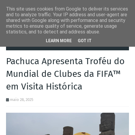
This site uses cookies from Google to deliver its services
and to analyze traffic. Your IP address and user-agent are
shared with Google along with performance and security
metrics to ensure quality of service, generate usage
statistics, and to detect and address abuse.
Página inicial
Desporto
Pachuca Apresenta Troféu do Mundial de
LEARN MORE
GOT IT
Clubes da FIFA™ em Visita Histórica
Pachuca Apresenta Troféu do
Mundial de Clubes da FIFA™
em Visita Histórica
maio 28, 2025