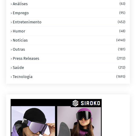
Análises
(63)
Emprego
(95)
Entretenimento
(452)
Humor
(48)
Notícias
(4140)
Outras
(181)
Press Releases
(2112)
Saúde
(212)
Tecnologia
(1693)