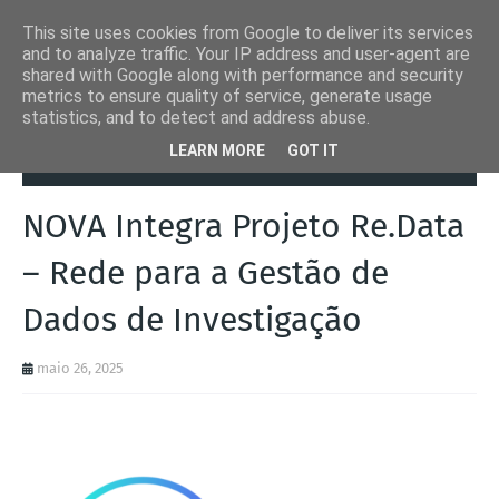
This site uses cookies from Google to deliver its services
and to analyze traffic. Your IP address and user-agent are
shared with Google along with performance and security
metrics to ensure quality of service, generate usage
statistics, and to detect and address abuse.
Página inicial
Lisboa
NOVA Integra Projeto Re.Data – Rede para a
LEARN MORE
GOT IT
Gestão de Dados de Investigação
NOVA Integra Projeto Re.Data
– Rede para a Gestão de
Dados de Investigação
maio 26, 2025