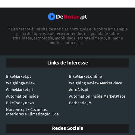
O DeNotar.pt é um site de notícias português que cobre uma ampla
gama de tópicos e oferece conteúdos de qualidade sobre
atualidade, tecnologia, mobilidade, entretenimento, humor e
muito, muito mais...
Links de Interesse
BikeMarket.pt
BikeMarket.online
WeighingReview
Weighing Review MarketPlace
GameMarket.pt
AutoAds.pt
AutomationInside
Automation Inside MarketPlace
BikeToday.news
Barbearia JM
Norconcept - Cozinhas,
Interiores e Climatização, Lda.
Redes Sociais