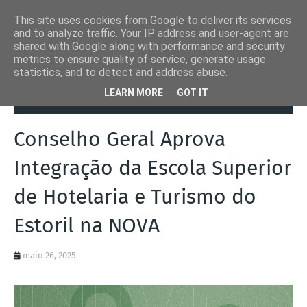
This site uses cookies from Google to deliver its services
and to analyze traffic. Your IP address and user-agent are
shared with Google along with performance and security
metrics to ensure quality of service, generate usage
statistics, and to detect and address abuse.
Página inicial
Lisboa
Conselho Geral Aprova Integração da Escola
LEARN MORE
GOT IT
Superior de Hotelaria e Turismo do Estoril na NOVA
Conselho Geral Aprova
Integração da Escola Superior
de Hotelaria e Turismo do
Estoril na NOVA
maio 26, 2025