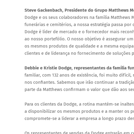
Steve Gackenbach, Presidente do Grupo Matthews Me
Dodge e os seus colaboradores na família Matthews M
funerárias e cemitérios, a nossa estratégia passa po
Dodge é líder de mercado e o fornecedor mais reco
ao nosso portefólio. O nosso objetivo é assegurar um
os mesmos produtos de qualidade e a mesma equipa 
clientes e de liderança no fornecimento de soluções 
Debbie e Kristie Dodge, representantes da família f
familiar, com 132 anos de existência, foi muito difícil
nos confiantes. Sabemos que irão continuar a tradiç
parte da Matthews confirmam o valor que dão aos se
Para os clientes da Dodge, a rotina mantém-se inalte
a disponibilizar os mesmos produtos e a manter os p
compromete-se a liderar a empresa a longo prazo de
Os representantes de vendas da Dodge entrarão em co