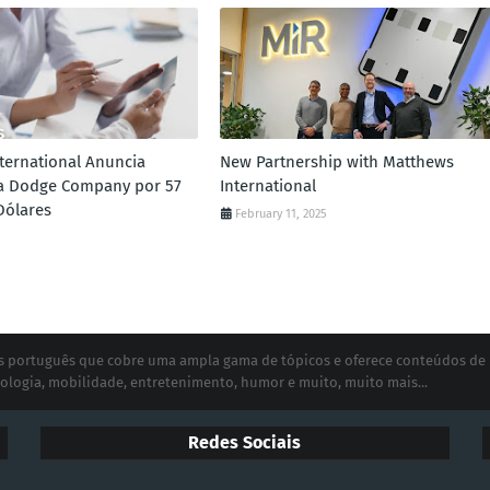
ternational Anuncia
New Partnership with Matthews
da Dodge Company por 57
International
Dólares
February 11, 2025
ias português que cobre uma ampla gama de tópicos e oferece conteúdos de
ologia, mobilidade, entretenimento, humor e muito, muito mais...
Redes Sociais