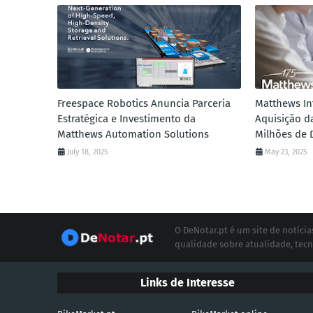
Freespace Robotics Anuncia Parceria
Matthews In
Estratégica e Investimento da
Aquisição 
Matthews Automation Solutions
Milhões de 
July 18, 2025
May 23, 2025
O DeNotar.pt é um site de notíc
qualidade sobre atualidade, tecn
Links de Interesse