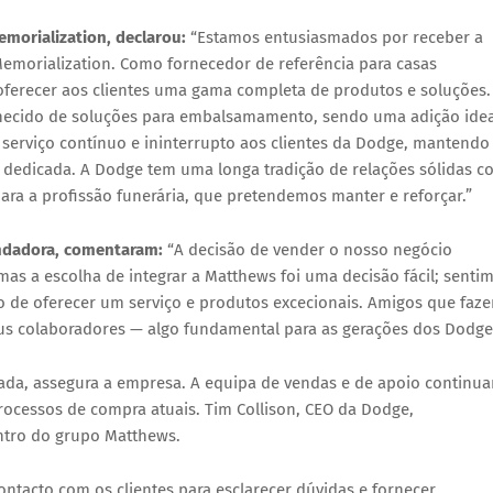
morialization, declarou:
“Estamos entusiasmados por receber a
emorialization. Como fornecedor de referência para casas
r oferecer aos clientes uma gama completa de produtos e soluções.
nhecido de soluções para embalsamamento, sendo uma adição idea
 serviço contínuo e ininterrupto aos clientes da Dodge, mantendo
dedicada. A Dodge tem uma longa tradição de relações sólidas c
para a profissão funerária, que pretendemos manter e reforçar.”
undadora, comentaram:
“A decisão de vender o nosso negócio
, mas a escolha de integrar a Matthews foi uma decisão fácil; senti
ão de oferecer um serviço e produtos excecionais. Amigos que faz
us colaboradores — algo fundamental para as gerações dos Dodge
rada, assegura a empresa. A equipa de vendas e de apoio continua
rocessos de compra atuais. Tim Collison, CEO da Dodge,
ntro do grupo Matthews.
ntacto com os clientes para esclarecer dúvidas e fornecer