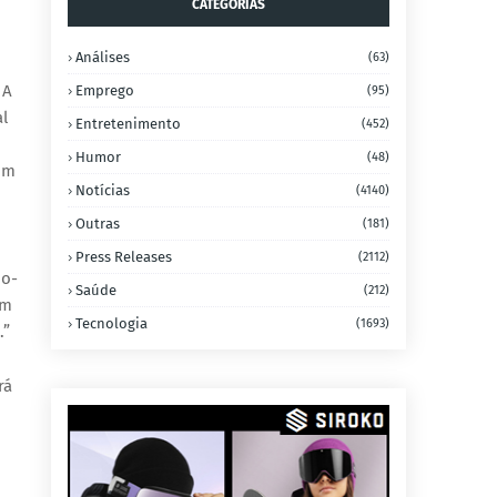
CATEGORIAS
Análises
(63)
 A
Emprego
(95)
l
Entretenimento
(452)
Humor
(48)
om
Notícias
(4140)
Outras
(181)
Press Releases
(2112)
mo-
Saúde
(212)
em
Tecnologia
(1693)
.”
rá