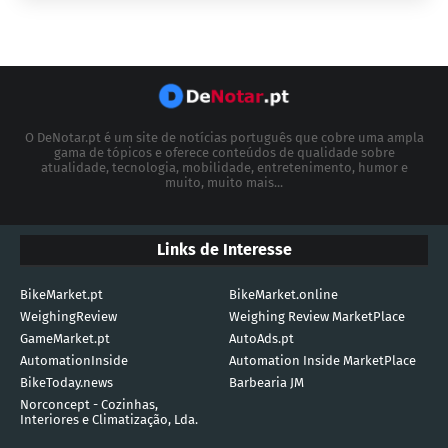
O DeNotar.pt é um site de notícias português que cobre uma ampla
gama de tópicos e oferece conteúdos de qualidade sobre
atualidade, tecnologia, mobilidade, entretenimento, humor e
muito, muito mais...
Links de Interesse
BikeMarket.pt
BikeMarket.online
WeighingReview
Weighing Review MarketPlace
GameMarket.pt
AutoAds.pt
AutomationInside
Automation Inside MarketPlace
BikeToday.news
Barbearia JM
Norconcept - Cozinhas,
Interiores e Climatização, Lda.