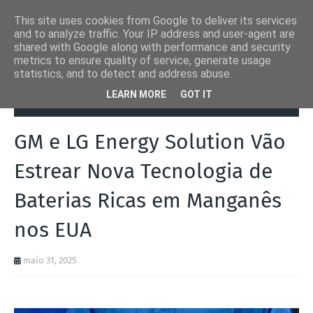
This site uses cookies from Google to deliver its services
and to analyze traffic. Your IP address and user-agent are
shared with Google along with performance and security
metrics to ensure quality of service, generate usage
statistics, and to detect and address abuse.
Página inicial
Autoads.pt
GM e LG Energy Solution Vão Estrear
LEARN MORE
GOT IT
Nova Tecnologia de Baterias Ricas em Manganês nos EUA
GM e LG Energy Solution Vão
Estrear Nova Tecnologia de
Baterias Ricas em Manganês
nos EUA
maio 31, 2025