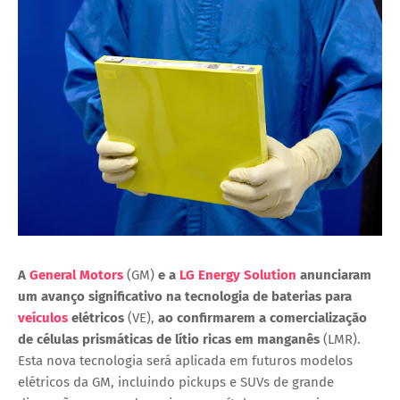
A
General Motors
(GM)
e a
LG Energy Solution
anunciaram
um avanço significativo na tecnologia de baterias para
veículos
elétricos
(VE),
ao confirmarem a
comercialização
de células prismáticas de lítio ricas em manganês
(LMR)
.
Esta nova tecnologia será aplicada em futuros modelos
elétricos da GM, incluindo
pickups
e
SUVs de grande