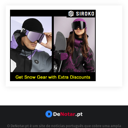
O DeNotar.pt é um site de notícias português que cobre uma ampla