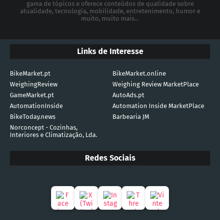
gama de tópicos e oferece conteúdos de qualidade sobre
atualidade, tecnologia, mobilidade, entretenimento, humor e
muito, muito mais...
Links de Interesse
BikeMarket.pt
BikeMarket.online
WeighingReview
Weighing Review MarketPlace
GameMarket.pt
AutoAds.pt
AutomationInside
Automation Inside MarketPlace
BikeToday.news
Barbearia JM
Norconcept - Cozinhas,
Interiores e Climatização, Lda.
Redes Sociais