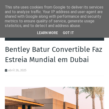
This site uses cookies from Google to deliver its services
and to analyze traffic. Your IP address and user-agent are
shared with Google along with performance and security
metrics to ensure quality of service, generate usage
statistics, and to detect and address abuse.
Página inicial
Autoads.pt
Bentley Batur Convertible Faz Estreia
LEARN MORE
GOT IT
Mundial em Dubai
Bentley Batur Convertible Faz
Estreia Mundial em Dubai
abril 26, 2025