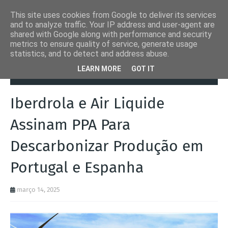
This site uses cookies from Google to deliver its services
and to analyze traffic. Your IP address and user-agent are
shared with Google along with performance and security
metrics to ensure quality of service, generate usage
statistics, and to detect and address abuse.
Página inicial
Air Liquide
Iberdrola e Air Liquide Assinam PPA Para
LEARN MORE
GOT IT
Descarbonizar Produção em Portugal e Espanha
Iberdrola e Air Liquide
Assinam PPA Para
Descarbonizar Produção em
Portugal e Espanha
março 14, 2025