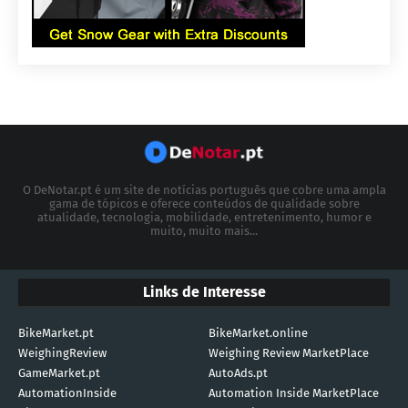
O DeNotar.pt é um site de notícias português que cobre uma ampla
gama de tópicos e oferece conteúdos de qualidade sobre
atualidade, tecnologia, mobilidade, entretenimento, humor e
muito, muito mais...
Links de Interesse
BikeMarket.pt
BikeMarket.online
WeighingReview
Weighing Review MarketPlace
GameMarket.pt
AutoAds.pt
AutomationInside
Automation Inside MarketPlace