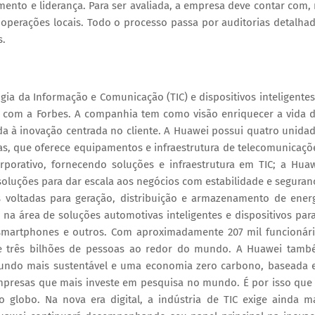
mento e liderança. Para ser avaliada, a empresa deve contar com,
operações locais. Todo o processo passa por auditorias detalha
s.
ogia da Informação e Comunicação (TIC) e dispositivos inteligentes
 com a Forbes. A companhia tem como visão enriquecer a vida 
da à inovação centrada no cliente. A Huawei possui quatro unida
as, que oferece equipamentos e infraestrutura de telecomunicaçõ
porativo, fornecendo soluções e infraestrutura em TIC; a Hua
soluções para dar escala aos negócios com estabilidade e seguran
s voltadas para geração, distribuição e armazenamento de ener
na área de soluções automotivas inteligentes e dispositivos par
 smartphones e outros. Com aproximadamente 207 mil funcionár
 três bilhões de pessoas ao redor do mundo. A Huawei tam
 mundo mais sustentável e uma economia zero carbono, baseada
mpresas que mais investe em pesquisa no mundo. É por isso que
globo. Na nova era digital, a indústria de TIC exige ainda m