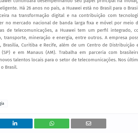
Huawei continuará desempenhando seu papel principal na inova
igente. Há 26 anos no país, a Huawei está no Brasil para o Brasi
eira na transformação digital e na contribuição com tecnolog
íder no mercado nacional de banda larga fixa e móvel por meio 
oras de telecomunicações, a Huawei tem um perfil integrado, 
o, transporte, mineração e energia, entre outros. A empresa pos
, Brasília, Curitiba e Recife, além de um Centro de Distribuição
 (SP) e em Manaus (AM). Trabalha em parceria com brasileir
ovos talentos locais para o setor de telecomunicações. Nos últi
o Brasil.
gia