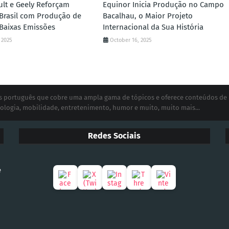
lt e Geely Reforçam
Equinor Inicia Produção no Campo
 Brasil com Produção de
Bacalhau, o Maior Projeto
 Baixas Emissões
Internacional da Sua História
 2025
October 16, 2025
ias português que cobre uma ampla gama de tópicos e oferece conteúdos de
ologia, mobilidade, entretenimento, humor e muito, muito mais...
Redes Sociais
e