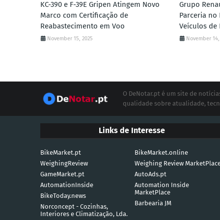
KC-390 e F-39E Gripen Atingem Novo
Grupo Renau
Marco com Certificação de
Parceria no
Reabastecimento em Voo
Veículos de
November 15, 2025
November 14,
O DeNotar.pt é um site de notíc
qualidade sobre atualidade, tecn
Links de Interesse
BikeMarket.pt
BikeMarket.online
WeighingReview
Weighing Review MarketPlac
GameMarket.pt
AutoAds.pt
AutomationInside
Automation Inside
MarketPlace
BikeToday.news
Barbearia JM
Norconcept - Cozinhas,
Interiores e Climatização, Lda.