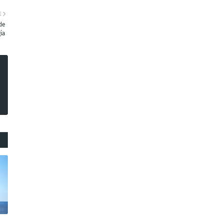
E
de
ia