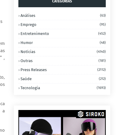
CATEGORIAS
Análises
(63)
as
Emprego
(95)
Entretenimento
(452)
Humor
(48)
 em
das
Notícias
(4140)
” ,
Outras
(181)
Press Releases
(2112)
to,
Saúde
(212)
mos
Tecnologia
(1693)
ica
e a
omo