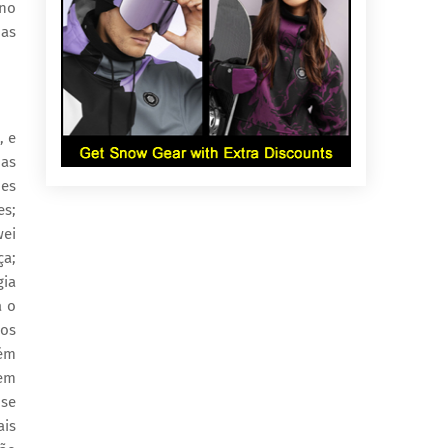
 no
das
, e
das
des
es;
wei
ça;
gia
a o
ios
bém
 em
 se
ais