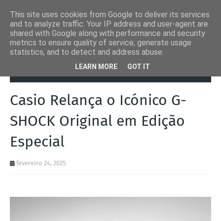
This site uses cookies from Google to deliver its services
and to analyze traffic. Your IP address and user-agent are
shared with Google along with performance and security
metrics to ensure quality of service, generate usage
statistics, and to detect and address abuse.
Página inicial
Casio
Casio Relança o Icónico G-SHOCK Original em
LEARN MORE
GOT IT
Edição Especial
Casio Relança o Icónico G-
SHOCK Original em Edição
Especial
fevereiro 24, 2025