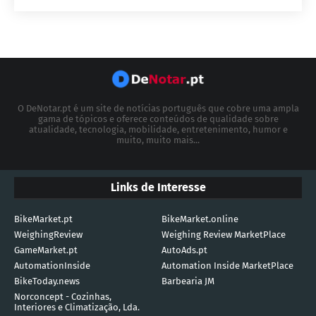
O DeNotar.pt é um site de notícias português que cobre uma ampla
gama de tópicos e oferece conteúdos de qualidade sobre
atualidade, tecnologia, mobilidade, entretenimento, humor e
muito, muito mais...
Links de Interesse
BikeMarket.pt
BikeMarket.online
WeighingReview
Weighing Review MarketPlace
GameMarket.pt
AutoAds.pt
AutomationInside
Automation Inside MarketPlace
BikeToday.news
Barbearia JM
Norconcept - Cozinhas,
Interiores e Climatização, Lda.