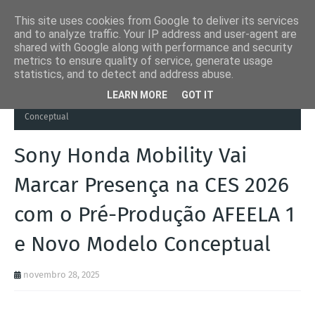
This site uses cookies from Google to deliver its services
and to analyze traffic. Your IP address and user-agent are
shared with Google along with performance and security
metrics to ensure quality of service, generate usage
statistics, and to detect and address abuse.
Página inicial
Autoads.pt
Sony Honda Mobility Vai Marcar
LEARN MORE
GOT IT
Presença na CES 2026 com o Pré-Produção AFEELA 1 e Novo Modelo
Conceptual
Sony Honda Mobility Vai
Marcar Presença na CES 2026
com o Pré-Produção AFEELA 1
e Novo Modelo Conceptual
novembro 28, 2025