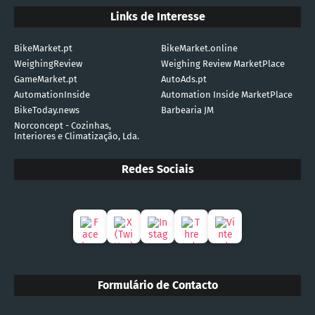
Links de Interesse
BikeMarket.pt
BikeMarket.online
WeighingReview
Weighing Review MarketPlace
GameMarket.pt
AutoAds.pt
AutomationInside
Automation Inside MarketPlace
BikeToday.news
Barbearia JM
Norconcept - Cozinhas,
Interiores e Climatização, Lda.
Redes Sociais
Formulário de Contacto