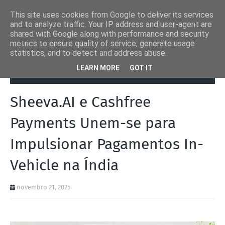
This site uses cookies from Google to deliver its services
and to analyze traffic. Your IP address and user-agent are
shared with Google along with performance and security
metrics to ensure quality of service, generate usage
statistics, and to detect and address abuse.
Página inicial
Autoads.pt
Sheeva.AI e Cashfree Payments Unem-se
LEARN MORE
GOT IT
para Impulsionar Pagamentos In-Vehicle na Índia
Sheeva.AI e Cashfree
Payments Unem-se para
Impulsionar Pagamentos In-
Vehicle na Índia
novembro 21, 2025