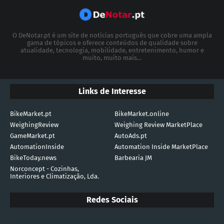
O DeNotar.pt é um site de notícias português que cobre uma ampla
gama de tópicos e oferece conteúdos de qualidade sobre
atualidade, tecnologia, mobilidade, entretenimento, humor e
muito, muito mais...
Links de Interesse
BikeMarket.pt
BikeMarket.online
WeighingReview
Weighing Review MarketPlace
GameMarket.pt
AutoAds.pt
AutomationInside
Automation Inside MarketPlace
BikeToday.news
Barbearia JM
Norconcept - Cozinhas,
Interiores e Climatização, Lda.
Redes Sociais