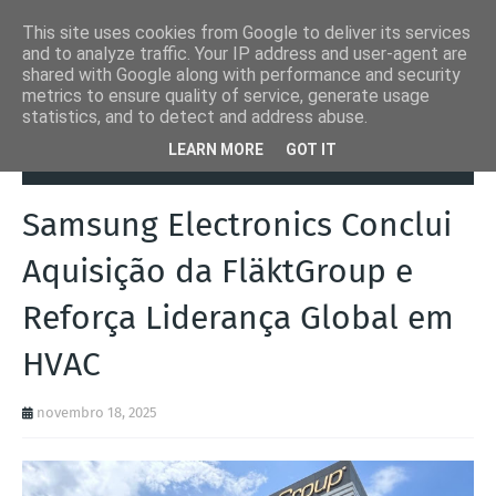
This site uses cookies from Google to deliver its services
and to analyze traffic. Your IP address and user-agent are
shared with Google along with performance and security
metrics to ensure quality of service, generate usage
statistics, and to detect and address abuse.
Página inicial
Norconcept.pt
Samsung Electronics Conclui
LEARN MORE
GOT IT
Aquisição da FläktGroup e Reforça Liderança Global em HVAC
Samsung Electronics Conclui
Aquisição da FläktGroup e
Reforça Liderança Global em
HVAC
novembro 18, 2025